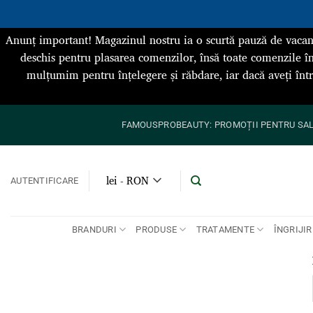
Anunț important! Magazinul nostru ia o scurtă pauză de vacan
deschis pentru plasarea comenzilor, însă toate comenzile în
mulțumim pentru înțelegere și răbdare, iar dacă aveți înt
Skip
FAMOUSPROBEAUTY: PROMOȚII PENTRU SALO
to
content
lei - RON
AUTENTIFICARE
BRANDURI
PRODUSE
TRATAMENTE
ÎNGRIJIR