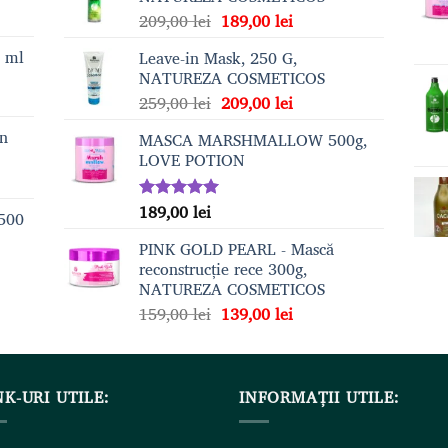
Prețul
Prețul
209,00
lei
189,00
lei
inițial
curent
0 ml
Leave-in Mask, 250 G,
a
este:
NATUREZA COSMETICOS
fost:
189,00 lei.
Prețul
Prețul
259,00
lei
209,00
lei
209,00 lei.
inițial
curent
on
MASCA MARSHMALLOW 500g,
a
este:
LOVE POTION
fost:
209,00 lei.
259,00 lei.
189,00
lei
Evaluat la
 500
5.00
din 5
PINK GOLD PEARL - Mască
reconstrucție rece 300g,
NATUREZA COSMETICOS
Prețul
Prețul
159,00
lei
139,00
lei
inițial
curent
a
este:
fost:
139,00 lei.
NK-URI UTILE:
159,00 lei.
INFORMAȚII UTILE: