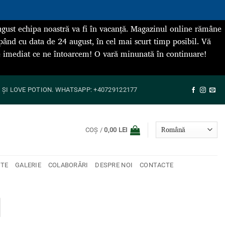
gust echipa noastră va fi în vacanță. Magazinul online rămâne
pând cu data de 24 august, în cel mai scurt timp posibil. Vă
de imediat ce ne întoarcem! O vară minunată în continuare!
ȘI LOVE POTION. WHATSAPP: +40729122177
COȘ /
0,00
LEI
NTE
GALERIE
COLABORĂRI
DESPRE NOI
CONTACTE