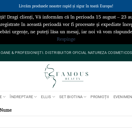
Livrăm produsele noastre rapid și sigur în toată Europa!
ță! Dragi clienți, Vă informăm că în perioada 15 august – 23 au
registrate în această perioadă vor fi procesate și expediate înce
rebări urgențe, ne puteți lăsa un mesaj, iar noi vă vom răspun
Respinge
ANE & PROFESIONIȘTI. DISTRIBUITOR OFICIAL NATUREZA COSMETICOS 
E
ÎNDREPTARE
ELLIS
SET BIOTINA
PROMOȚII
EVENIME
Nume