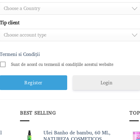
Choose a Country
Tip client
Choose account type
Termeni si Condiții
Sunt de acord cu termenii si condițiile acestui website
Login
BEST SELLING
TOP
l
Ulei Banho de bambu, 60 ML,
NATUREZA COSMETICOS