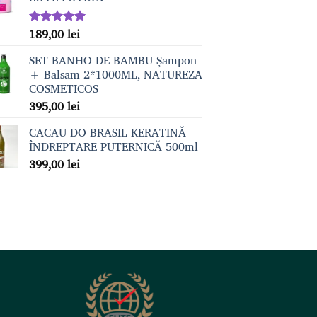
189,00
lei
Evaluat la
5.00
din 5
SET BANHO DE BAMBU Șampon
+ Balsam 2*1000ML, NATUREZA
COSMETICOS
395,00
lei
CACAU DO BRASIL KERATINĂ
ÎNDREPTARE PUTERNICĂ 500ml
399,00
lei