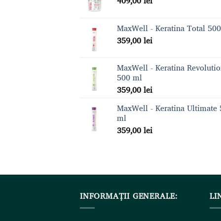
409,00
lei
MaxWell - Keratina Total 50
359,00
lei
MaxWell - Keratina Revoluti
500 ml
359,00
lei
MaxWell - Keratina Ultimate
ml
359,00
lei
INFORMAȚII GENERALE:
LI