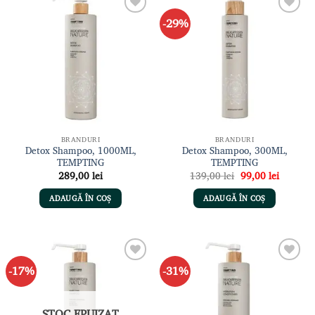
-29%
Adaugă
Adaugă
la lista
la lista
de
de
dorințe
dorințe
BRANDURI
BRANDURI
Detox Shampoo, 1000ML,
Detox Shampoo, 300ML,
TEMPTING
TEMPTING
Prețul
Prețul
289,00
lei
139,00
lei
99,00
lei
inițial
curent
a
este:
ADAUGĂ ÎN COȘ
ADAUGĂ ÎN COȘ
fost:
99,00 le
139,00 lei.
-17%
-31%
Adaugă
Adaugă
la lista
la lista
de
de
dorințe
dorințe
STOC EPUIZAT