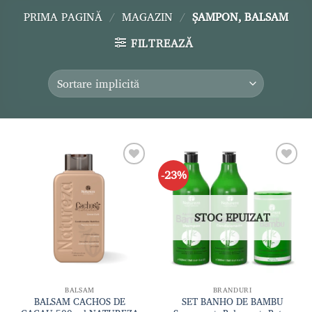
PRIMA PAGINĂ
/
MAGAZIN
/
ȘAMPON, BALSAM
FILTREAZĂ
-23%
Adaugă
Adaugă
la lista
la lista
de
de
dorințe
dorințe
STOC EPUIZAT
BALSAM
BRANDURI
BALSAM CACHOS DE
SET BANHO DE BAMBU