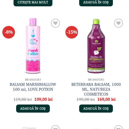
a
este:
CITEȘTE MAI MULT
ADAUGĂ ÎN COȘ
fost:
169,00 lei.
189,00 lei.
-8%
-15%
Adaugă
Adaugă
la lista
la lista
de
de
dorințe
dorințe
BRANDURI
BRANDURI
BALSAM MARSHMALLOW
BETERRABA BALSAM, 1000
500 ml, LOVE POTION
ML, NATUREZA
COSMETICOS
Prețul
Prețul
Prețul
Prețul
119,00
lei
109,00
lei
199,00
lei
169,00
lei
inițial
curent
inițial
curent
a
este:
a
este:
ADAUGĂ ÎN COȘ
ADAUGĂ ÎN COȘ
fost:
109,00 lei.
fost:
169,00 
119,00 lei.
199,00 lei.