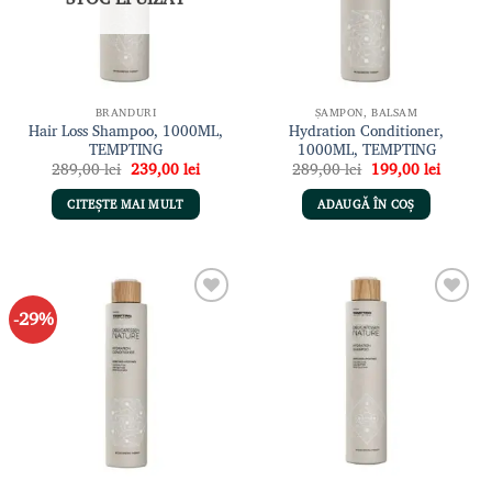
BRANDURI
ȘAMPON, BALSAM
Hair Loss Shampoo, 1000ML,
Hydration Conditioner,
TEMPTING
1000ML, TEMPTING
Prețul
Prețul
Prețul
Prețul
289,00
lei
239,00
lei
289,00
lei
199,00
lei
inițial
curent
inițial
curent
a
este:
a
este:
CITEȘTE MAI MULT
ADAUGĂ ÎN COȘ
fost:
239,00 lei.
fost:
199,00 
289,00 lei.
289,00 lei.
-29%
Adaugă
Adaugă
la lista
la lista
de
de
dorințe
dorințe