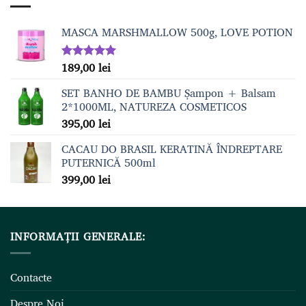
159,00 lei.
MASCA MARSHMALLOW 500g, LOVE POTION
189,00
lei
Evaluat la
5.00
din 5
SET BANHO DE BAMBU Șampon + Balsam
2*1000ML, NATUREZA COSMETICOS
395,00
lei
CACAU DO BRASIL KERATINĂ ÎNDREPTARE
PUTERNICĂ 500ml
399,00
lei
INFORMAȚII GENERALE:
Contacte
Despre Noi