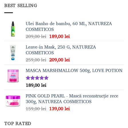
BEST SELLING
Ulei Banho de bambu, 60 ML, NATUREZA
COSMETICOS
Prețul
Prețul
209,00
lei
189,00
lei
inițial
curent
Leave-in Mask, 250 G, NATUREZA
a
este:
COSMETICOS
fost:
189,00 lei.
Prețul
Prețul
259,00
lei
209,00
lei
209,00 lei.
inițial
curent
MASCA MARSHMALLOW 500g, LOVE POTION
a
este:
fost:
209,00 lei.
259,00 lei.
189,00
lei
Evaluat la
5.00
din 5
PINK GOLD PEARL - Mască reconstrucție rece
300g, NATUREZA COSMETICOS
Prețul
Prețul
159,00
lei
139,00
lei
inițial
curent
a
este:
TOP RATED
fost:
139,00 lei.