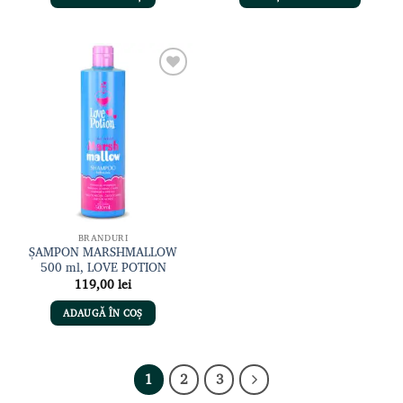
fost:
99,00 lei.
139,00 lei.
Adaugă
la lista
de
dorințe
BRANDURI
ȘAMPON MARSHMALLOW
500 ml, LOVE POTION
119,00
lei
ADAUGĂ ÎN COȘ
1
2
3