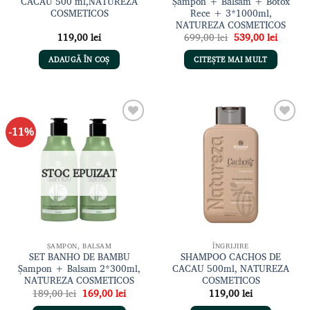
CACAU 500 ml,NATUREZA
Șampon + Balsam + Botox
COSMETICOS
Rece + 3*1000ml,
NATUREZA COSMETICOS
Prețul
Prețul
119,00
lei
699,00
lei
539,00
lei
inițial
curent
a
este:
ADAUGĂ ÎN COȘ
CITEȘTE MAI MULT
fost:
539,00 
699,00 lei.
-11%
Adaugă
Adaugă
la lista
la lista
de
de
dorințe
dorințe
STOC EPUIZAT
ȘAMPON, BALSAM
ÎNGRIJIRE
SET BANHO DE BAMBU
SHAMPOO CACHOS DE
Șampon + Balsam 2*300ml,
CACAU 500ml, NATUREZA
NATUREZA COSMETICOS
COSMETICOS
Prețul
Prețul
189,00
lei
169,00
lei
119,00
lei
inițial
curent