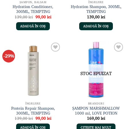
ȘAMPON, BALSAM
ÎNGRIJIRE
Hydration Conditioner,
Hydration Shampoo, 300ML,
300ML, TEMPTING
TEMPTING
Prețul
Prețul
139,00
lei
99,00
lei
139,00
lei
inițial
curent
a
este:
ADAUGĂ ÎN COȘ
ADAUGĂ ÎN COȘ
fost:
99,00 lei.
139,00 lei.
-29%
Adaugă
Adaugă
la lista
la lista
de
de
dorințe
dorințe
STOC EPUIZAT
ÎNGRIJIRE
BRANDURI
Protein Repair Shampoo,
ȘAMPON MARSHMALLOW
300ML, TEMPTING
1000 ml, LOVE POTION
Prețul
Prețul
139,00
lei
99,00
lei
169,00
lei
inițial
curent
a
este:
ADAUGĂ ÎN COȘ
CITEȘTE MAI MULT