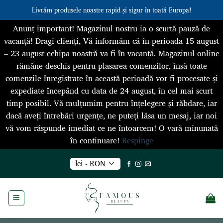
Livrăm produsele noastre rapid și sigur în toată Europa!
Anunț important! Magazinul nostru ia o scurtă pauză de
vacanță! Dragi clienți, Vă informăm că în perioada 15 august
– 23 august echipa noastră va fi în vacanță. Magazinul online
rămâne deschis pentru plasarea comenzilor, însă toate
comenzile înregistrate în această perioadă vor fi procesate și
expediate începând cu data de 24 august, în cel mai scurt
timp posibil. Vă mulțumim pentru înțelegere și răbdare, iar
dacă aveți întrebări urgențe, ne puteți lăsa un mesaj, iar noi
vă vom răspunde imediat ce ne întoarcem! O vară minunată
în continuare!
Respinge
Skip
lei - RON
to
content