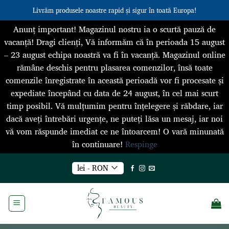
Livrăm produsele noastre rapid și sigur în toată Europa!
Anunț important! Magazinul nostru ia o scurtă pauză de
vacanță! Dragi clienți, Vă informăm că în perioada 15 august
– 23 august echipa noastră va fi în vacanță. Magazinul online
rămâne deschis pentru plasarea comenzilor, însă toate
comenzile înregistrate în această perioadă vor fi procesate și
expediate începând cu data de 24 august, în cel mai scurt
timp posibil. Vă mulțumim pentru înțelegere și răbdare, iar
dacă aveți întrebări urgențe, ne puteți lăsa un mesaj, iar noi
vă vom răspunde imediat ce ne întoarcem! O vară minunată
în continuare!
Respinge
Skip
lei - RON
to
content