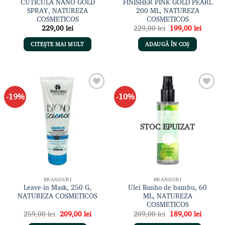
CUTICULA NANO GOLD
FINISHER PINK GOLD PEARL
SPRAY, NATUREZA
200 ML, NATUREZA
COSMETICOS
COSMETICOS
Prețul
Prețul
229,00
lei
229,00
lei
199,00
lei
inițial
curent
a
este:
CITEȘTE MAI MULT
ADAUGĂ ÎN COȘ
fost:
199,00 
229,00 lei.
-19%
-10%
Adaugă
Adaugă
la lista
la lista
de
de
dorințe
dorințe
STOC EPUIZAT
BRANDURI
BRANDURI
Leave-in Mask, 250 G,
Ulei Banho de bambu, 60
NATUREZA COSMETICOS
ML, NATUREZA
COSMETICOS
Prețul
Prețul
Prețul
Prețul
259,00
lei
209,00
lei
209,00
lei
189,00
lei
inițial
curent
inițial
curent