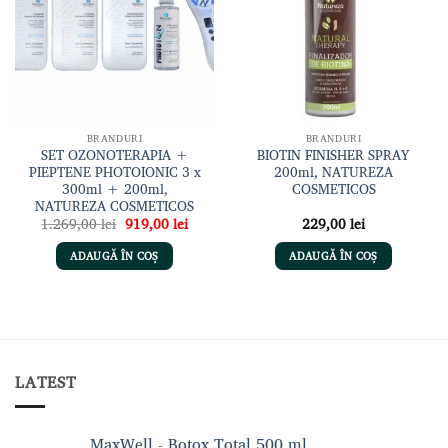
de
de
dorințe
dorințe
BRANDURI
BRANDURI
SET OZONOTERAPIA +
BIOTIN FINISHER SPRAY
PIEPTENE PHOTOIONIC 3 x
200ml, NATUREZA
300ml + 200ml,
COSMETICOS
NATUREZA COSMETICOS
Prețul
Prețul
1.269,00
lei
919,00
lei
229,00
lei
inițial
curent
a
este:
ADAUGĂ ÎN COȘ
ADAUGĂ ÎN COȘ
fost:
919,00 lei.
1.269,00 lei.
LATEST
MaxWell - Botox Total 500 ml