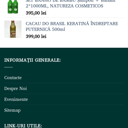
SET BANHO DE BAMBU Șampon + Balsam
2*1000ML, NATUREZA COSMETICOS
395,00
lei
CACAU DO BRASIL KERATINĂ ÎNDREPTARE
PUTERNICĂ 500ml
399,00
lei
INFORMAȚII GENERALE:
Contacte
Despre Noi
Evenimente
Sitemap
LINK-URI UTILE: