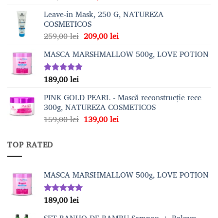
inițial
curent
Leave-in Mask, 250 G, NATUREZA
a
este:
COSMETICOS
fost:
189,00 lei.
Prețul
Prețul
259,00
lei
209,00
lei
209,00 lei.
inițial
curent
MASCA MARSHMALLOW 500g, LOVE POTION
a
este:
fost:
209,00 lei.
259,00 lei.
189,00
lei
Evaluat la
5.00
din 5
PINK GOLD PEARL - Mască reconstrucție rece
300g, NATUREZA COSMETICOS
Prețul
Prețul
159,00
lei
139,00
lei
inițial
curent
a
este:
TOP RATED
fost:
139,00 lei.
159,00 lei.
MASCA MARSHMALLOW 500g, LOVE POTION
189,00
lei
Evaluat la
5.00
din 5