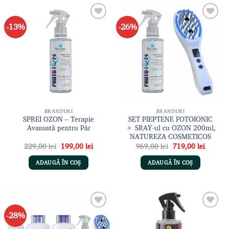
-13%
-26%
Adaugă
Adaugă
la lista
la lista
de
de
dorințe
dorințe
BRANDURI
BRANDURI
SPREI OZON – Terapie
SET PIEPTENE FOTOIONIC
Avansată pentru Păr
+ SRAY-ul cu OZON 200ml,
NATUREZA COSMETICOS
Prețul
Prețul
Prețul
Prețul
229,00
lei
199,00
lei
969,00
lei
719,00
lei
inițial
curent
inițial
curent
a
este:
a
este:
ADAUGĂ ÎN COȘ
ADAUGĂ ÎN COȘ
fost:
199,00 lei.
fost:
719,00 
229,00 lei.
969,00 lei.
-28%
Adaugă
Adaugă
la lista
la lista