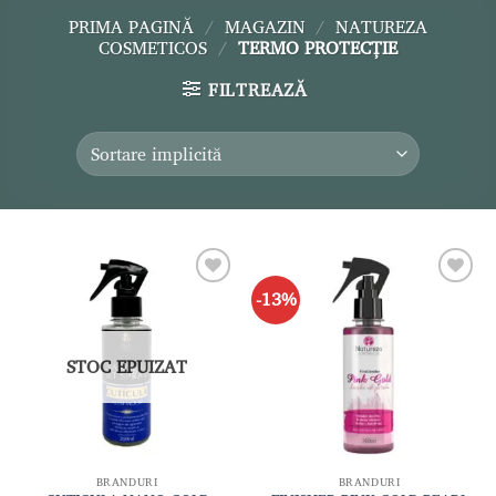
PRIMA PAGINĂ
/
MAGAZIN
/
NATUREZA
COSMETICOS
/
TERMO PROTECȚIE
FILTREAZĂ
-13%
Adaugă
Adaugă
la lista
la lista
de
de
dorințe
dorințe
STOC EPUIZAT
BRANDURI
BRANDURI