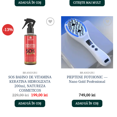
a
este:
a
este:
ADAUGĂ ÎN COȘ
CITEȘTE MAI MULT
fost:
209,00 lei.
fost:
189,00 
259,00 lei.
209,00 lei.
-13%
Adaugă
Adaugă
la lista
la lista
de
de
dorințe
dorințe
BRANDURI
BRANDURI
SOS BAHNO DE VITAMINA
PIEPTENE FOTOIONIC —
KERATINA HIDROLIZATA
Nano Gold Professional
200ml, NATUREZA
COSMETICOS
Prețul
Prețul
229,00
lei
199,00
lei
749,00
lei
inițial
curent
a
este:
ADAUGĂ ÎN COȘ
ADAUGĂ ÎN COȘ
fost:
199,00 lei.
229,00 lei.