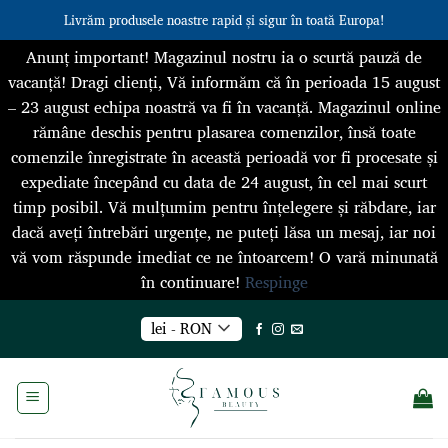
Livrăm produsele noastre rapid și sigur în toată Europa!
Anunț important! Magazinul nostru ia o scurtă pauză de
vacanță! Dragi clienți, Vă informăm că în perioada 15 august
– 23 august echipa noastră va fi în vacanță. Magazinul online
rămâne deschis pentru plasarea comenzilor, însă toate
comenzile înregistrate în această perioadă vor fi procesate și
expediate începând cu data de 24 august, în cel mai scurt
timp posibil. Vă mulțumim pentru înțelegere și răbdare, iar
dacă aveți întrebări urgențe, ne puteți lăsa un mesaj, iar noi
vă vom răspunde imediat ce ne întoarcem! O vară minunată
în continuare!
Respinge
Skip
lei - RON
to
content