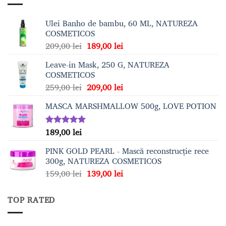
Ulei Banho de bambu, 60 ML, NATUREZA
COSMETICOS
Prețul
Prețul
209,00
lei
189,00
lei
inițial
curent
Leave-in Mask, 250 G, NATUREZA
a
este:
COSMETICOS
fost:
189,00 lei.
Prețul
Prețul
259,00
lei
209,00
lei
209,00 lei.
inițial
curent
MASCA MARSHMALLOW 500g, LOVE POTION
a
este:
fost:
209,00 lei.
259,00 lei.
189,00
lei
Evaluat la
5.00
din 5
PINK GOLD PEARL - Mască reconstrucție rece
300g, NATUREZA COSMETICOS
Prețul
Prețul
159,00
lei
139,00
lei
inițial
curent
a
este:
TOP RATED
fost:
139,00 lei.
159,00 lei.