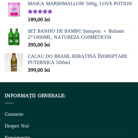
MASCA MARSHMALLOW 500g, LOVE POTION
189,00
lei
Evaluat la
5.00
din 5
SET BANHO DE BAMBU Șampon + Balsam
2*1000ML, NATUREZA COSMETICOS
395,00
lei
CACAU DO BRASIL KERATINĂ ÎNDREPTARE
PUTERNICĂ 500ml
399,00
lei
INFORMAȚII GENERALE:
Contacte
Despre Noi
Evenimente