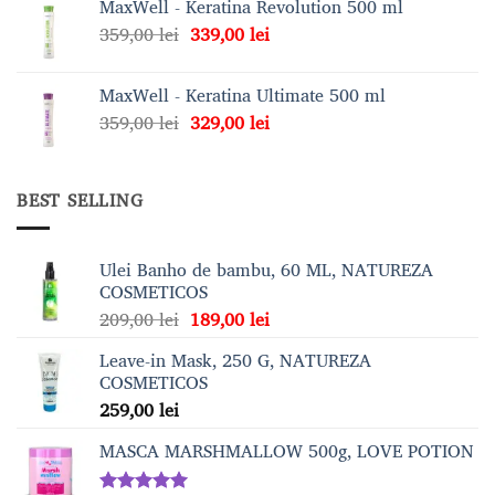
MaxWell - Keratina Revolution 500 ml
fost:
329,00 lei.
Prețul
Prețul
359,00
lei
339,00
lei
359,00 lei.
inițial
curent
a
este:
MaxWell - Keratina Ultimate 500 ml
fost:
339,00 lei.
Prețul
Prețul
359,00
lei
329,00
lei
359,00 lei.
inițial
curent
a
este:
fost:
329,00 lei.
BEST SELLING
359,00 lei.
Ulei Banho de bambu, 60 ML, NATUREZA
COSMETICOS
Prețul
Prețul
209,00
lei
189,00
lei
inițial
curent
Leave-in Mask, 250 G, NATUREZA
a
este:
COSMETICOS
fost:
189,00 lei.
259,00
lei
209,00 lei.
MASCA MARSHMALLOW 500g, LOVE POTION