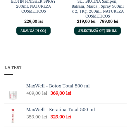
BIOTIN FINISHER SPRAY
SET BIOTINA Sampon,
200ml, NATUREZA
Balsam, Masca , Spray 500ml
COSMETICOS
x 2, 1Kg, 200ml, NATUREZA
COSMETICOS
Interva
229,00
lei
219,00
lei
–
789,00
lei
de
prețuri
ADAUGĂ ÎN COȘ
SELECTEAZĂ OPȚIUNILE
219,00 
până
Acest
la
produs
789,00 
are
mai
multe
LATEST
variații.
Opțiunile
pot
MaxWell - Botox Total 500 ml
fi
Prețul
Prețul
409,00
lei
369,00
lei
alese
inițial
curent
în
a
este:
pagina
MaxWell - Keratina Total 500 ml
fost:
369,00 lei.
produsului.
Prețul
Prețul
359,00
lei
329,00
lei
409,00 lei.
inițial
curent
a
este: