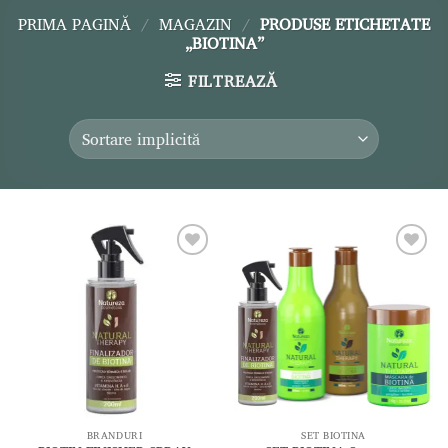
PRIMA PAGINĂ
/
MAGAZIN
/
PRODUSE ETICHETATE
„BIOTINA”
FILTREAZĂ
Adaugă
Adaugă
la lista
la lista
de
de
dorințe
dorințe
BRANDURI
SET BIOTINA