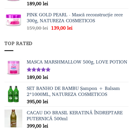
189,00
lei
Evaluat la
5.00
din 5
PINK GOLD PEARL - Mască reconstrucție rece
300g, NATUREZA COSMETICOS
Prețul
Prețul
159,00
lei
139,00
lei
inițial
curent
a
este:
TOP RATED
fost:
139,00 lei.
159,00 lei.
MASCA MARSHMALLOW 500g, LOVE POTION
189,00
lei
Evaluat la
5.00
din 5
SET BANHO DE BAMBU Șampon + Balsam
2*1000ML, NATUREZA COSMETICOS
395,00
lei
CACAU DO BRASIL KERATINĂ ÎNDREPTARE
PUTERNICĂ 500ml
399,00
lei