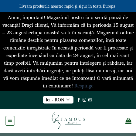
Livrăm produsele noastre rapid și sigur în toată Europa!
Anunț important! Magazinul nostru ia o scurtă pauză de
vacanță! Dragi clienți, Vă informăm că în perioada 15 august
– 23 august echipa noastră va fi în vacanță. Magazinul online
rămâne deschis pentru plasarea comenzilor, însă toate
comenzile înregistrate în această perioadă vor fi procesate și
expediate începând cu data de 24 august, în cel mai scurt
timp posibil. Vă mulțumim pentru înțelegere și răbdare, iar
dacă aveți întrebări urgențe, ne puteți lăsa un mesaj, iar noi
vă vom răspunde imediat ce ne întoarcem! O vară minunată
în continuare!
Respinge
Skip
lei - RON
to
content