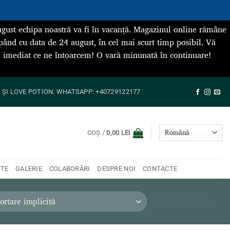
gust echipa noastră va fi în vacanță. Magazinul online rămâne
pând cu data de 24 august, în cel mai scurt timp posibil. Vă
de imediat ce ne întoarcem! O vară minunată în continuare!
ȘI LOVE POTION. WHATSAPP: +40729122177
COȘ /
0,00
LEI
NTE
GALERIE
COLABORĂRI
DESPRE NOI
CONTACTE