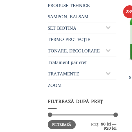
PRODUSE TEHNICE
-2
ȘAMPON, BALSAM
SET BIOTINA
TERMO PROTECȚIE
TONARE, DECOLORARE
Tratament păr creț
TRATAMENTE
S
ZOOM
FILTREAZĂ DUPĂ PREȚ
Preț
Preț
Preț:
80 lei
—
FILTREAZĂ
minim
maxim
920 lei