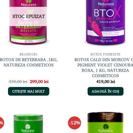
de
de
dorințe
dori
STOC EPUIZAT
BRANDURI
BOTOX FIERBINTE
BOTOX DE BETERRABA ,1KG,
BOTOX CALD DIN MORCOV 
NATUREZA COSMETICOS
PIGMENT VIOLET CENOUR
ROXA, 1 KG, NATUREZA
COSMETICOS
Prețul
Prețul
339,00
lei
299,00
lei
419,00
lei
inițial
curent
a
este:
CITEȘTE MAI MULT
ADAUGĂ ÎN COȘ
fost:
299,00 lei.
339,00 lei.
2%
-12%
Adaugă
Adau
la lista
la li
de
de