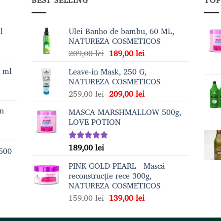
l
Ulei Banho de bambu, 60 ML,
NATUREZA COSMETICOS
Prețul
Prețul
209,00
lei
189,00
lei
inițial
curent
0 ml
Leave-in Mask, 250 G,
a
este:
NATUREZA COSMETICOS
fost:
189,00 lei.
Prețul
Prețul
259,00
lei
209,00
lei
209,00 lei.
inițial
curent
on
MASCA MARSHMALLOW 500g,
a
este:
LOVE POTION
fost:
209,00 lei.
259,00 lei.
189,00
lei
Evaluat la
 500
5.00
din 5
PINK GOLD PEARL - Mască
reconstrucție rece 300g,
NATUREZA COSMETICOS
Prețul
Prețul
159,00
lei
139,00
lei
inițial
curent
a
este: