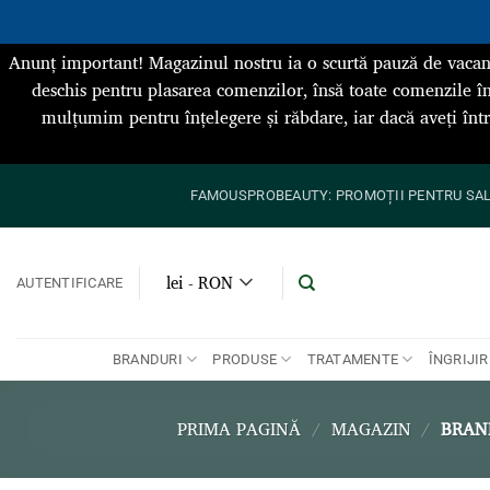
Anunț important! Magazinul nostru ia o scurtă pauză de vacan
deschis pentru plasarea comenzilor, însă toate comenzile în
mulțumim pentru înțelegere și răbdare, iar dacă aveți înt
Skip
FAMOUSPROBEAUTY: PROMOȚII PENTRU SALO
to
content
lei - RON
AUTENTIFICARE
BRANDURI
PRODUSE
TRATAMENTE
ÎNGRIJIR
PRIMA PAGINĂ
/
MAGAZIN
/
BRAN