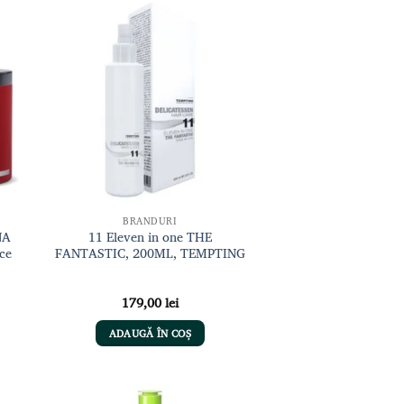
gă
Adaugă
sta
la lista
de
nțe
dorințe
BRANDURI
NA
11 Eleven in one THE
ce
FANTASTIC, 200ML, TEMPTING
ul
179,00
lei
ent
:
ADAUGĂ ÎN COȘ
00 lei.