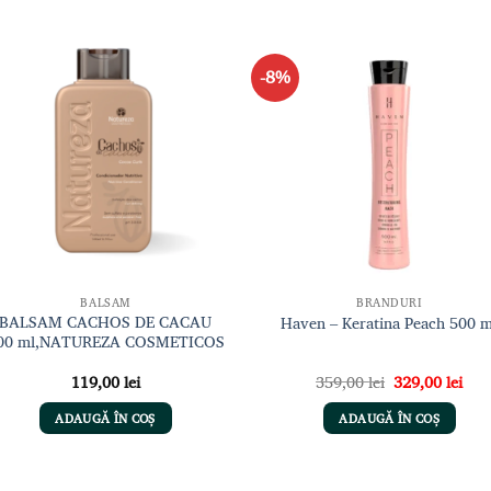
-8%
Adaugă
Adau
la lista
la li
de
de
dorințe
dori
BALSAM
BRANDURI
BALSAM CACHOS DE CACAU
Haven – Keratina Peach 500 m
00 ml,NATUREZA COSMETICOS
Prețul
Preț
119,00
lei
359,00
lei
329,00
lei
inițial
cur
a
este
ADAUGĂ ÎN COȘ
ADAUGĂ ÎN COȘ
fost:
329,
359,00 lei.