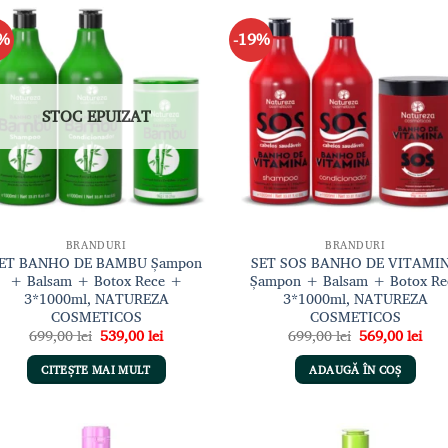
3%
-19%
Adaugă
Adau
la lista
la li
de
de
dorințe
dori
STOC EPUIZAT
BRANDURI
BRANDURI
ET BANHO DE BAMBU Șampon
SET SOS BANHO DE VITAMI
+ Balsam + Botox Rece +
Șampon + Balsam + Botox Re
3*1000ml, NATUREZA
3*1000ml, NATUREZA
COSMETICOS
COSMETICOS
Prețul
Prețul
Prețul
Preț
699,00
lei
539,00
lei
699,00
lei
569,00
lei
inițial
curent
inițial
cur
a
este:
a
este
CITEȘTE MAI MULT
ADAUGĂ ÎN COȘ
fost:
539,00 lei.
fost:
569,
699,00 lei.
699,00 lei.