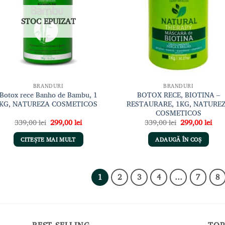
dorințe
dori
STOC EPUIZAT
BRANDURI
BRANDURI
Botox rece Banho de Bambu, 1
BOTOX RECE, BIOTINA –
KG, NATUREZA COSMETICOS
RESTAURARE, 1KG, NATURE
COSMETICOS
Prețul
Prețul
Prețul
Preț
339,00
lei
299,00
lei
339,00
lei
299,00
lei
inițial
curent
inițial
cur
a
este:
a
este
CITEȘTE MAI MULT
ADAUGĂ ÎN COȘ
fost:
299,00 lei.
fost:
299,
339,00 lei.
339,00 lei.
1
2
3
4
…
7
8
BEST SELLING
TOP