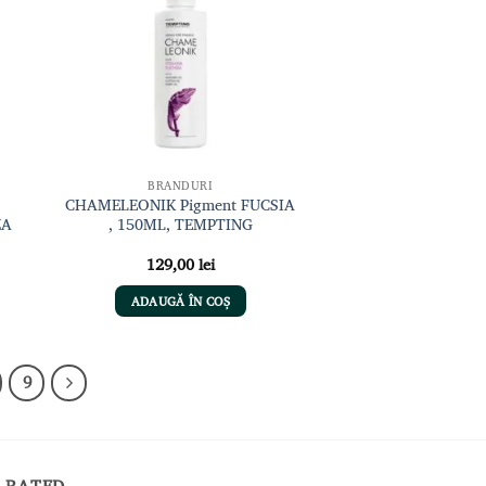
nțe
dorințe
BRANDURI
CHAMELEONIK Pigment FUCSIA
ZA
, 150ML, TEMPTING
ul
129,00
lei
ent
:
ADAUGĂ ÎN COȘ
00 lei.
9
 RATED