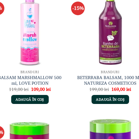
%
-15%
Adaugă
Adau
la lista
la li
de
de
dorințe
dori
BRANDURI
BRANDURI
BALSAM MARSHMALLOW 500
BETERRABA BALSAM, 1000 M
ml, LOVE POTION
NATUREZA COSMETICOS
Prețul
Prețul
Prețul
Preț
119,00
lei
109,00
lei
199,00
lei
169,00
lei
inițial
curent
inițial
cur
a
este:
a
este
ADAUGĂ ÎN COȘ
ADAUGĂ ÎN COȘ
fost:
109,00 lei.
fost:
169,
119,00 lei.
199,00 lei.
2%
Adaugă
Adau
la lista
la li