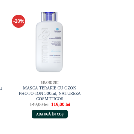
-20%
gă
Adaugă
sta
la lista
de
nțe
dorințe
BRANDURI
MASCA TERAPIE CU OZON
l
PHOTO-ION 300ml, NATUREZA
COSMETICOS
ul
Prețul
Prețul
149,00
lei
119,00
lei
ent
inițial
curent
:
a
este:
ADAUGĂ ÎN COȘ
00 lei.
fost:
119,00 lei.
149,00 lei.