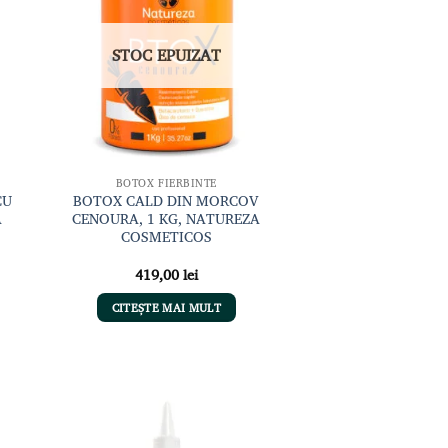
de
nțe
dorințe
STOC EPUIZAT
BOTOX FIERBINTE
CU
BOTOX CALD DIN MORCOV
A
CENOURA, 1 KG, NATUREZA
COSMETICOS
419,00
lei
CITEȘTE MAI MULT
gă
Adaugă
sta
la lista
de