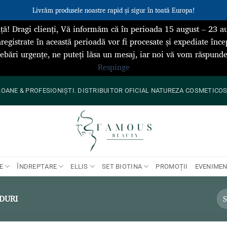
Livrăm produsele noastre rapid și sigur în toată Europa!
ță! Dragi clienți, Vă informăm că în perioada 15 august – 23 au
registrate în această perioadă vor fi procesate și expediate înce
rebări urgențe, ne puteți lăsa un mesaj, iar noi vă vom răspun
Respinge
ANE & PROFESIONIȘTI. DISTRIBUITOR OFICIAL NATUREZA COSMETICOS 
E
ÎNDREPTARE
ELLIS
SET BIOTINA
PROMOȚII
EVENIME
DURI