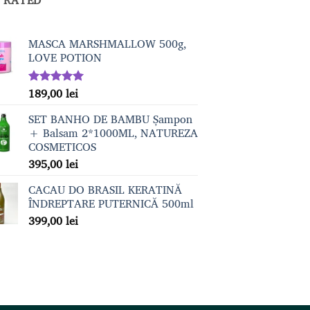
MASCA MARSHMALLOW 500g,
LOVE POTION
189,00
lei
Evaluat la
5.00
din 5
SET BANHO DE BAMBU Șampon
+ Balsam 2*1000ML, NATUREZA
COSMETICOS
395,00
lei
CACAU DO BRASIL KERATINĂ
ÎNDREPTARE PUTERNICĂ 500ml
399,00
lei