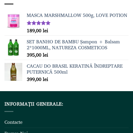
159,00 lei.
MASCA MARSHMALLOW 500g, LOVE POTION
189,00
lei
Evaluat la
5.00
din 5
SET BANHO DE BAMBU Șampon + Balsam
2*1000ML, NATUREZA COSMETICOS
395,00
lei
CACAU DO BRASIL KERATINĂ ÎNDREPTARE
PUTERNICĂ 500ml
399,00
lei
INFORMAȚII GENERALE:
Contacte