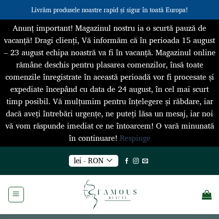
Livrăm produsele noastre rapid și sigur în toată Europa!
Anunț important! Magazinul nostru ia o scurtă pauză de
vacanță! Dragi clienți, Vă informăm că în perioada 15 august
– 23 august echipa noastră va fi în vacanță. Magazinul online
rămâne deschis pentru plasarea comenzilor, însă toate
comenzile înregistrate în această perioadă vor fi procesate și
expediate începând cu data de 24 august, în cel mai scurt
timp posibil. Vă mulțumim pentru înțelegere și răbdare, iar
dacă aveți întrebări urgențe, ne puteți lăsa un mesaj, iar noi
vă vom răspunde imediat ce ne întoarcem! O vară minunată
în continuare!
Respinge
Skip
lei - RON
to
content