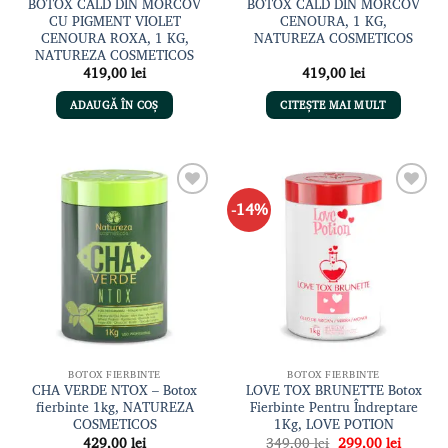
BOTOX CALD DIN MORCOV
BOTOX CALD DIN MORCOV
CU PIGMENT VIOLET
CENOURA, 1 KG,
CENOURA ROXA, 1 KG,
NATUREZA COSMETICOS
NATUREZA COSMETICOS
419,00
lei
419,00
lei
ADAUGĂ ÎN COȘ
CITEȘTE MAI MULT
-14%
Adaugă
Adaugă
la lista
la lista
de
de
dorințe
dorințe
BOTOX FIERBINTE
BOTOX FIERBINTE
CHA VERDE NTOX – Botox
LOVE TOX BRUNETTE Botox
fierbinte 1kg, NATUREZA
Fierbinte Pentru Îndreptare
COSMETICOS
1Kg, LOVE POTION
Prețul
Prețul
429,00
lei
349,00
lei
299,00
lei