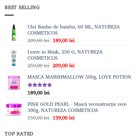
BEST SELLING
Ulei Banho de bambu, 60 ML, NATUREZA
COSMETICOS
Prețul
Prețul
209,00
lei
189,00
lei
inițial
curent
Leave-in Mask, 250 G, NATUREZA
a
este:
COSMETICOS
fost:
189,00 lei.
Prețul
Prețul
259,00
lei
209,00
lei
209,00 lei.
inițial
curent
MASCA MARSHMALLOW 500g, LOVE POTION
a
este:
fost:
209,00 lei.
259,00 lei.
189,00
lei
Evaluat la
5.00
din 5
PINK GOLD PEARL - Mască reconstrucție rece
300g, NATUREZA COSMETICOS
Prețul
Prețul
159,00
lei
139,00
lei
inițial
curent
a
este:
TOP RATED
fost:
139,00 lei.