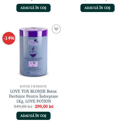
inițial
curent
a
este:
ADAUGĂ ÎN COȘ
ADAUGĂ ÎN COȘ
fost:
299,00 
349,00 lei.
-14%
Adaugă
la lista
de
dorințe
BOTOX FIERBINTE
LOVE TOX BLONDE Botox
Fierbinte Pentru Îndreptare
1Kg, LOVE POTION
Prețul
Prețul
349,00
lei
299,00
lei
inițial
curent
a
este:
ADAUGĂ ÎN COȘ
fost:
299,00 lei.
349,00 lei.