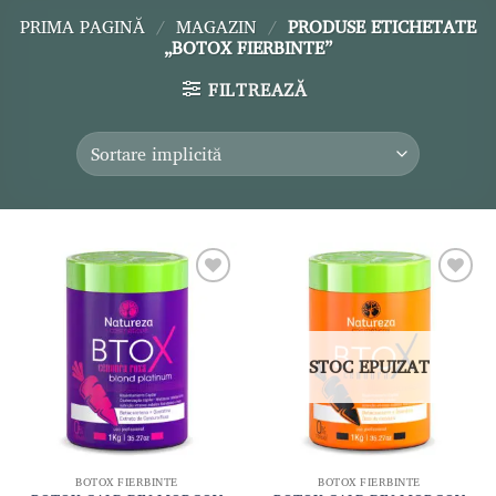
PRIMA PAGINĂ
/
MAGAZIN
/
PRODUSE ETICHETATE
„BOTOX FIERBINTE”
FILTREAZĂ
Adaugă
Adaugă
la lista
la lista
de
de
dorințe
dorințe
STOC EPUIZAT
BOTOX FIERBINTE
BOTOX FIERBINTE