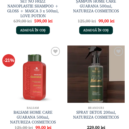
SET NO FRIZZ
ȘAMPON HOME CARE
NANOPLASTIE SHAMPOO +
GUARANA 500ml,
GLOSS + MASCA 3 x 500ml,
NATUREZA COSMETICOS
LOVE POTION
Prețul
Prețul
Prețul
Prețul
639,00
lei
599,00
lei
125,00
lei
99,00
lei
inițial
curent
inițial
curent
a
este:
a
este:
ADAUGĂ ÎN COȘ
ADAUGĂ ÎN COȘ
fost:
599,00 lei.
fost:
99,00 le
639,00 lei.
125,00 lei.
-21%
Adaugă
Adaugă
la lista
la lista
de
de
dorințe
dorințe
BALSAM
BRANDURI
BALSAM HOME CARE
SPRAY DETOX 200ml,
GUARANA 500ml,
NATUREZA COSMETICOS
NATUREZA COSMETICOS
Prețul
Prețul
125,00
lei
99,00
lei
229,00
lei