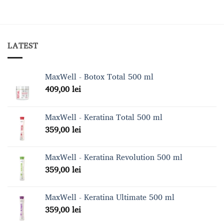
produs
789,00 lei
are
mai
multe
LATEST
variații.
Opțiunile
pot
MaxWell - Botox Total 500 ml
fi
409,00
lei
alese
în
pagina
MaxWell - Keratina Total 500 ml
produsului.
359,00
lei
MaxWell - Keratina Revolution 500 ml
359,00
lei
MaxWell - Keratina Ultimate 500 ml
359,00
lei