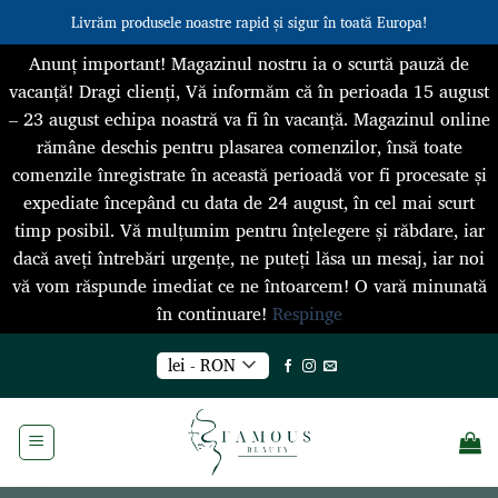
Livrăm produsele noastre rapid și sigur în toată Europa!
Anunț important! Magazinul nostru ia o scurtă pauză de
vacanță! Dragi clienți, Vă informăm că în perioada 15 august
– 23 august echipa noastră va fi în vacanță. Magazinul online
rămâne deschis pentru plasarea comenzilor, însă toate
comenzile înregistrate în această perioadă vor fi procesate și
expediate începând cu data de 24 august, în cel mai scurt
timp posibil. Vă mulțumim pentru înțelegere și răbdare, iar
dacă aveți întrebări urgențe, ne puteți lăsa un mesaj, iar noi
vă vom răspunde imediat ce ne întoarcem! O vară minunată
în continuare!
Respinge
Skip
lei - RON
to
content