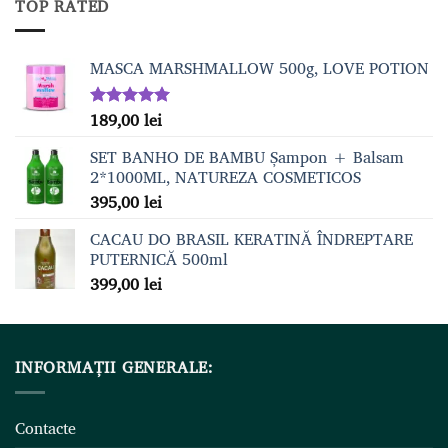
TOP RATED
fost:
139,00 lei.
159,00 lei.
MASCA MARSHMALLOW 500g, LOVE POTION
189,00
lei
Evaluat la
5.00
din 5
SET BANHO DE BAMBU Șampon + Balsam
2*1000ML, NATUREZA COSMETICOS
395,00
lei
CACAU DO BRASIL KERATINĂ ÎNDREPTARE
PUTERNICĂ 500ml
399,00
lei
INFORMAȚII GENERALE:
Contacte