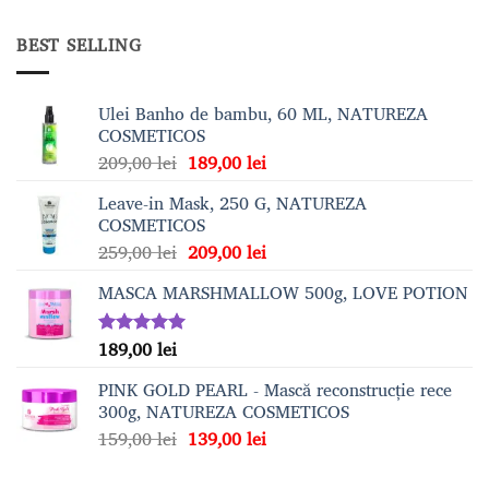
BEST SELLING
Ulei Banho de bambu, 60 ML, NATUREZA
COSMETICOS
Prețul
Prețul
209,00
lei
189,00
lei
inițial
curent
Leave-in Mask, 250 G, NATUREZA
a
este:
COSMETICOS
fost:
189,00 lei.
Prețul
Prețul
259,00
lei
209,00
lei
209,00 lei.
inițial
curent
MASCA MARSHMALLOW 500g, LOVE POTION
a
este:
fost:
209,00 lei.
259,00 lei.
189,00
lei
Evaluat la
5.00
din 5
PINK GOLD PEARL - Mască reconstrucție rece
300g, NATUREZA COSMETICOS
Prețul
Prețul
159,00
lei
139,00
lei
inițial
curent
a
este: