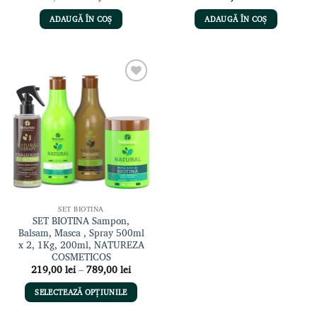
inițial
curent
a
este:
ADAUGĂ ÎN COȘ
ADAUGĂ ÎN COȘ
fost:
99,00 lei.
125,00 lei.
Adaugă
la lista
de
dorințe
SET BIOTINA
SET BIOTINA Sampon,
Balsam, Masca , Spray 500ml
x 2, 1Kg, 200ml, NATUREZA
COSMETICOS
Interval
219,00
lei
–
789,00
lei
de
prețuri:
SELECTEAZĂ OPȚIUNILE
219,00 lei
până
Acest
la