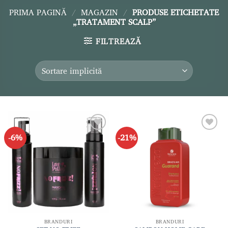
PRIMA PAGINĂ
/
MAGAZIN
/
PRODUSE ETICHETATE
„TRATAMENT SCALP”
FILTREAZĂ
-6%
-21%
Adaugă
Adaugă
la lista
la lista
de
de
dorințe
dorințe
BRANDURI
BRANDURI