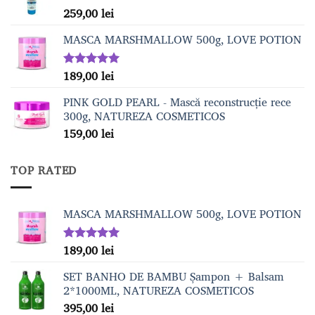
259,00
lei
MASCA MARSHMALLOW 500g, LOVE POTION
189,00
lei
Evaluat la
5.00
din 5
PINK GOLD PEARL - Mască reconstrucție rece
300g, NATUREZA COSMETICOS
159,00
lei
TOP RATED
MASCA MARSHMALLOW 500g, LOVE POTION
189,00
lei
Evaluat la
5.00
din 5
SET BANHO DE BAMBU Șampon + Balsam
2*1000ML, NATUREZA COSMETICOS
395,00
lei