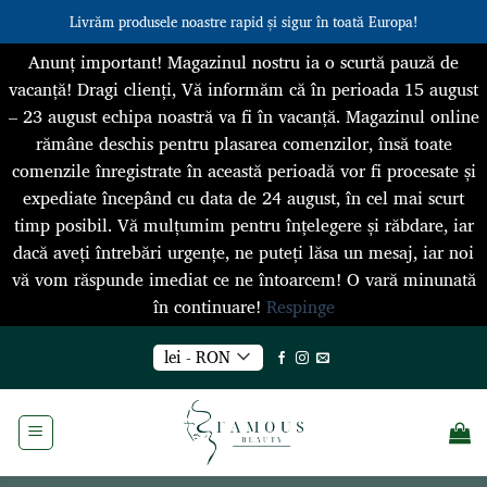
Livrăm produsele noastre rapid și sigur în toată Europa!
Anunț important! Magazinul nostru ia o scurtă pauză de
vacanță! Dragi clienți, Vă informăm că în perioada 15 august
– 23 august echipa noastră va fi în vacanță. Magazinul online
rămâne deschis pentru plasarea comenzilor, însă toate
comenzile înregistrate în această perioadă vor fi procesate și
expediate începând cu data de 24 august, în cel mai scurt
timp posibil. Vă mulțumim pentru înțelegere și răbdare, iar
dacă aveți întrebări urgențe, ne puteți lăsa un mesaj, iar noi
vă vom răspunde imediat ce ne întoarcem! O vară minunată
în continuare!
Respinge
Skip
lei - RON
to
content