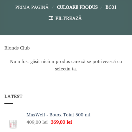
PRIMA PAGINĂ
/
CULOARE PRODUS
/
BC01
FILTREAZĂ
Blonds Club
Nu a fost găsit niciun produs care să se potrivească cu
selecția ta.
LATEST
MaxWell - Botox Total 500 ml
Prețul
Prețul
409,00
lei
369,00
lei
inițial
curent