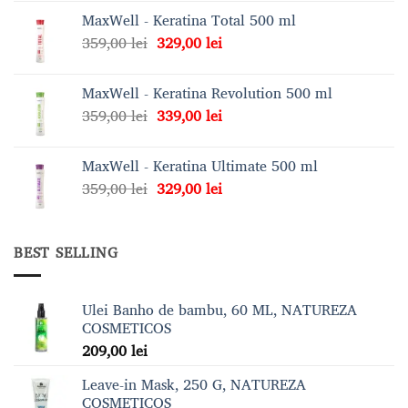
a
este:
MaxWell - Keratina Total 500 ml
fost:
369,00 lei.
Prețul
Prețul
359,00
lei
329,00
lei
409,00 lei.
inițial
curent
a
este:
MaxWell - Keratina Revolution 500 ml
fost:
329,00 lei.
Prețul
Prețul
359,00
lei
339,00
lei
359,00 lei.
inițial
curent
a
este:
MaxWell - Keratina Ultimate 500 ml
fost:
339,00 lei.
Prețul
Prețul
359,00
lei
329,00
lei
359,00 lei.
inițial
curent
a
este:
fost:
329,00 lei.
BEST SELLING
359,00 lei.
Ulei Banho de bambu, 60 ML, NATUREZA
COSMETICOS
209,00
lei
Leave-in Mask, 250 G, NATUREZA
COSMETICOS