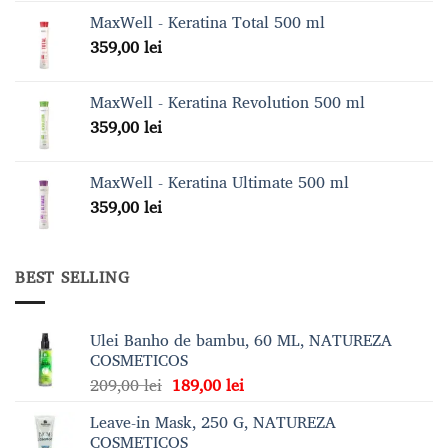
MaxWell - Keratina Total 500 ml
359,00
lei
MaxWell - Keratina Revolution 500 ml
359,00
lei
MaxWell - Keratina Ultimate 500 ml
359,00
lei
BEST SELLING
Ulei Banho de bambu, 60 ML, NATUREZA
COSMETICOS
Prețul
Prețul
209,00
lei
189,00
lei
inițial
curent
Leave-in Mask, 250 G, NATUREZA
a
este:
COSMETICOS
fost:
189,00 lei.