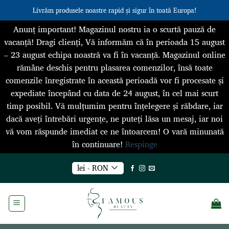
Livrăm produsele noastre rapid și sigur în toată Europa!
Anunț important! Magazinul nostru ia o scurtă pauză de
vacanță! Dragi clienți, Vă informăm că în perioada 15 august
– 23 august echipa noastră va fi în vacanță. Magazinul online
rămâne deschis pentru plasarea comenzilor, însă toate
comenzile înregistrate în această perioadă vor fi procesate și
expediate începând cu data de 24 august, în cel mai scurt
timp posibil. Vă mulțumim pentru înțelegere și răbdare, iar
dacă aveți întrebări urgențe, ne puteți lăsa un mesaj, iar noi
vă vom răspunde imediat ce ne întoarcem! O vară minunată
în continuare!
Respinge
Skip
lei - RON
to
content