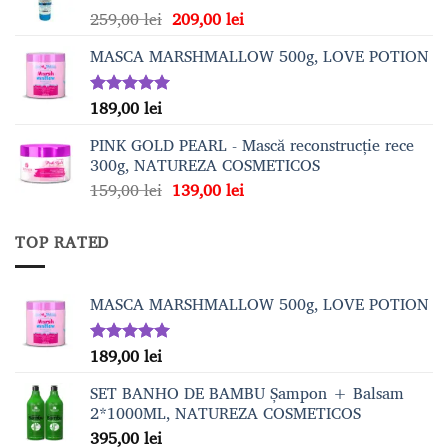
Prețul
Prețul
259,00
lei
209,00
lei
209,00 lei.
inițial
curent
MASCA MARSHMALLOW 500g, LOVE POTION
a
este:
fost:
209,00 lei.
259,00 lei.
189,00
lei
Evaluat la
5.00
din 5
PINK GOLD PEARL - Mască reconstrucție rece
300g, NATUREZA COSMETICOS
Prețul
Prețul
159,00
lei
139,00
lei
inițial
curent
a
este:
TOP RATED
fost:
139,00 lei.
159,00 lei.
MASCA MARSHMALLOW 500g, LOVE POTION
189,00
lei
Evaluat la
5.00
din 5
SET BANHO DE BAMBU Șampon + Balsam
2*1000ML, NATUREZA COSMETICOS
395,00
lei