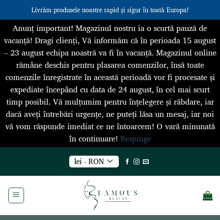
Livrăm produsele noastre rapid și sigur în toată Europa!
Anunț important! Magazinul nostru ia o scurtă pauză de
vacanță! Dragi clienți, Vă informăm că în perioada 15 august
– 23 august echipa noastră va fi în vacanță. Magazinul online
rămâne deschis pentru plasarea comenzilor, însă toate
comenzile înregistrate în această perioadă vor fi procesate și
expediate începând cu data de 24 august, în cel mai scurt
timp posibil. Vă mulțumim pentru înțelegere și răbdare, iar
dacă aveți întrebări urgențe, ne puteți lăsa un mesaj, iar noi
vă vom răspunde imediat ce ne întoarcem! O vară minunată
în continuare!
Respinge
Skip
lei - RON
to
content