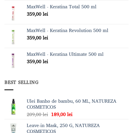
MaxWell - Keratina Total 500 ml
359,00
lei
MaxWell - Keratina Revolution 500 ml
359,00
lei
MaxWell - Keratina Ultimate 500 ml
359,00
lei
BEST SELLING
Ulei Banho de bambu, 60 ML, NATUREZA
COSMETICOS
Prețul
Prețul
209,00
lei
189,00
lei
inițial
curent
Leave-in Mask, 250 G, NATUREZA
a
este:
COSMETICOS
fost:
189,00 lei.