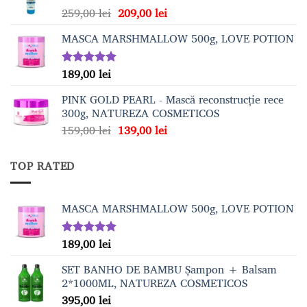
Prețul
Prețul
259,00
lei
209,00
lei
209,00 lei.
inițial
curent
MASCA MARSHMALLOW 500g, LOVE POTION
a
este:
fost:
209,00 lei.
259,00 lei.
189,00
lei
Evaluat la
5.00
din 5
PINK GOLD PEARL - Mască reconstrucție rece
300g, NATUREZA COSMETICOS
Prețul
Prețul
159,00
lei
139,00
lei
inițial
curent
a
este:
TOP RATED
fost:
139,00 lei.
159,00 lei.
MASCA MARSHMALLOW 500g, LOVE POTION
189,00
lei
Evaluat la
5.00
din 5
SET BANHO DE BAMBU Șampon + Balsam
2*1000ML, NATUREZA COSMETICOS
395,00
lei