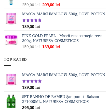
Prețul
Prețul
259,00
lei
209,00
lei
209,00 lei.
inițial
curent
MASCA MARSHMALLOW 500g, LOVE POTION
a
este:
fost:
209,00 lei.
259,00 lei.
189,00
lei
Evaluat la
5.00
din 5
PINK GOLD PEARL - Mască reconstrucție rece
300g, NATUREZA COSMETICOS
Prețul
Prețul
159,00
lei
139,00
lei
inițial
curent
a
este:
TOP RATED
fost:
139,00 lei.
159,00 lei.
MASCA MARSHMALLOW 500g, LOVE POTION
189,00
lei
Evaluat la
5.00
din 5
SET BANHO DE BAMBU Șampon + Balsam
2*1000ML, NATUREZA COSMETICOS
395,00
lei