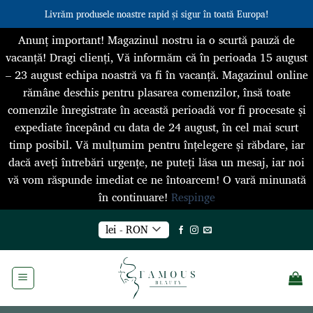
Livrăm produsele noastre rapid și sigur în toată Europa!
Anunț important! Magazinul nostru ia o scurtă pauză de
vacanță! Dragi clienți, Vă informăm că în perioada 15 august
– 23 august echipa noastră va fi în vacanță. Magazinul online
rămâne deschis pentru plasarea comenzilor, însă toate
comenzile înregistrate în această perioadă vor fi procesate și
expediate începând cu data de 24 august, în cel mai scurt
timp posibil. Vă mulțumim pentru înțelegere și răbdare, iar
dacă aveți întrebări urgențe, ne puteți lăsa un mesaj, iar noi
vă vom răspunde imediat ce ne întoarcem! O vară minunată
în continuare!
Respinge
Skip
lei - RON
to
content