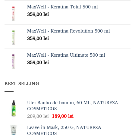
MaxWell - Keratina Total 500 ml
359,00
lei
MaxWell - Keratina Revolution 500 ml
359,00
lei
MaxWell - Keratina Ultimate 500 ml
359,00
lei
BEST SELLING
Ulei Banho de bambu, 60 ML, NATUREZA
COSMETICOS
Prețul
Prețul
209,00
lei
189,00
lei
inițial
curent
Leave-in Mask, 250 G, NATUREZA
a
este:
COSMETICOS
fost:
189,00 lei.