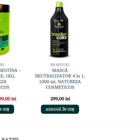
Adaugă
Adaugă
la lista
la lista
de
de
dorințe
dorințe
RI
BRANDURI
BIOTINA –
MASCĂ
E, 1KG,
NEUTRALIZATOR 4 în 1,
EZA
1000 ml, NATUREZA
ICOS
COSMETICOS
ețul
Prețul
99,00
lei
299,00
lei
ițial
curent
este:
N COȘ
ADAUGĂ ÎN COȘ
st:
299,00 lei.
9,00 lei.
 RATED