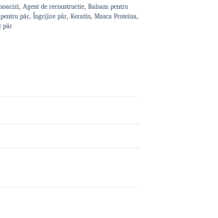
noacizi
,
Agent de reconstructie
,
Balsam pentru
 pentru păr
,
Îngrijire păr
,
Keratin
,
Masca Proteina
,
t păr