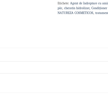
Etichete:
Agent de îndreptare cu ami
păr
,
cheratin hidrolizat
,
Condiționer
NATUREZA COSMETICOS
,
tratamen