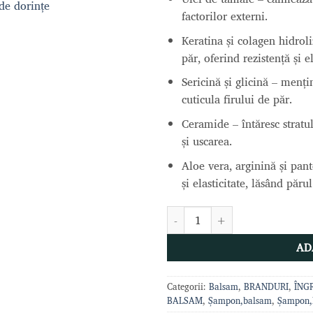
 de dorințe
factorilor externi.
Keratina și colagen hidrol
păr, oferind rezistență și el
Sericină și glicină –
mențin
cuticula firului de păr.
Ceramide –
întăresc stratu
și uscarea.
Aloe vera, arginină și pan
și elasticitate, lăsând păru
Cantitate BALSAM CACHOS DE
AD
Categorii:
Balsam
,
BRANDURI
,
ÎNGR
BALSAM
,
Șampon,balsam
,
Șampon,