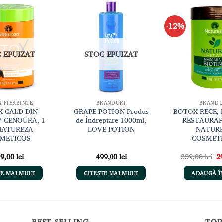
-12%
Adaugă
Adaugă
la lista
la lista
de
de
dorințe
dorințe
 EPUIZAT
STOC EPUIZAT
 FIERBINTE
BRANDURI
BRANDU
 CALD DIN
GRAPE POTION Produs
BOTOX RECE, 
 CENOURA, 1
de Îndreptare 1000ml,
RESTAURAR
NATUREZA
LOVE POTION
NATUR
METICOS
COSMET
Pr
19,00
lei
499,00
lei
339,00
lei
2
in
a
TE MAI MULT
CITEȘTE MAI MULT
ADAUGĂ Î
fo
33
BEST SELLING
TOP