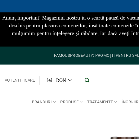
Anunț important! Magazinul nostru ia o scurtă pauză de vacan
deschis pentru plasarea comenzilor, însă toate comenzile în
mulțumim pentru înțelegere și răbdare, iar dacă aveți înt
Skip
FAMOUSPROBEAUTY: PROMOȚII PENTRU SALO
to
content
lei - RON
AUTENTIFICARE
BRANDURI
PRODUSE
TRATAMENTE
ÎNGRIJIR