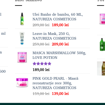
l
Ulei Banho de bambu, 60 ML,
NATUREZA COSMETICOS
Prețul
Prețul
209,00
lei
189,00
lei
inițial
curent
0 ml
Leave-in Mask, 250 G,
a
este:
NATUREZA COSMETICOS
fost:
189,00 lei.
Prețul
Prețul
259,00
lei
209,00
lei
209,00 lei.
inițial
curent
on
MASCA MARSHMALLOW 500g,
a
este:
LOVE POTION
fost:
209,00 lei.
259,00 lei.
189,00
lei
Evaluat la
 500
5.00
din 5
PINK GOLD PEARL - Mască
reconstrucție rece 300g,
NATUREZA COSMETICOS
Prețul
Prețul
159,00
lei
139,00
lei
inițial
curent
a
este: