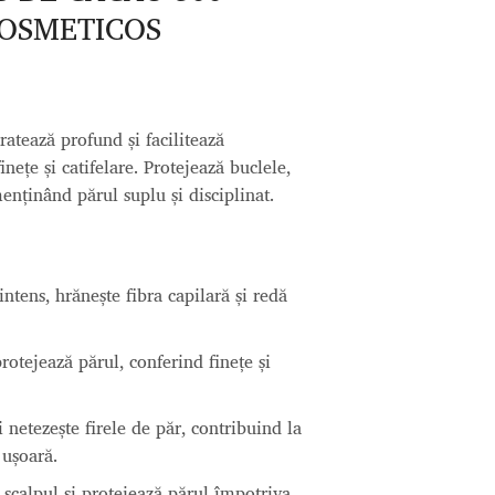
COSMETICOS
atează profund și facilitează
inețe și catifelare. Protejează buclele,
enținând părul suplu și disciplinat.
intens, hrănește fibra capilară și redă
protejează părul, conferind finețe și
i netezește firele de păr, contribuind la
 ușoară.
scalpul și protejează părul împotriva