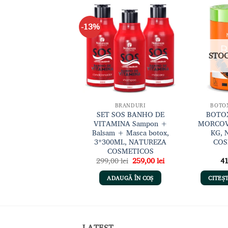
-13%
Adaugă
Adaugă
la lista
la lista
de
de
dorințe
dorințe
STOC
BALSAM
BRANDURI
BOTOX
BETERRABA Sampon
SET SOS BANHO DE
BOTOX
alsam, 2*1000ML,
VITAMINA Sampon +
MORCOV
NATUREZA
Balsam + Masca botox,
KG, 
COSMETICOS
3*300ML, NATUREZA
COS
COSMETICOS
Prețul
Prețul
395,00
lei
299,00
lei
259,00
lei
4
inițial
curent
a
este:
ADAUGĂ ÎN COȘ
ADAUGĂ ÎN COȘ
CITEȘ
fost:
259,00 lei.
299,00 lei.
LATEST