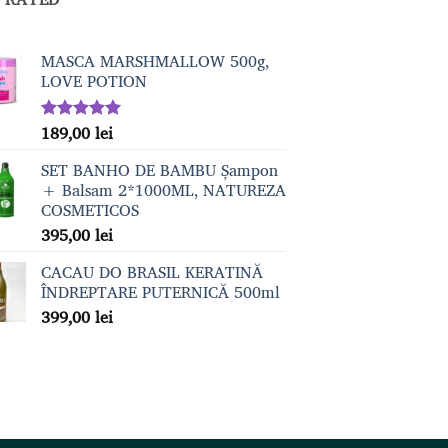
MASCA MARSHMALLOW 500g,
LOVE POTION
189,00
lei
Evaluat la
5.00
din 5
SET BANHO DE BAMBU Șampon
+ Balsam 2*1000ML, NATUREZA
COSMETICOS
395,00
lei
CACAU DO BRASIL KERATINĂ
ÎNDREPTARE PUTERNICĂ 500ml
399,00
lei