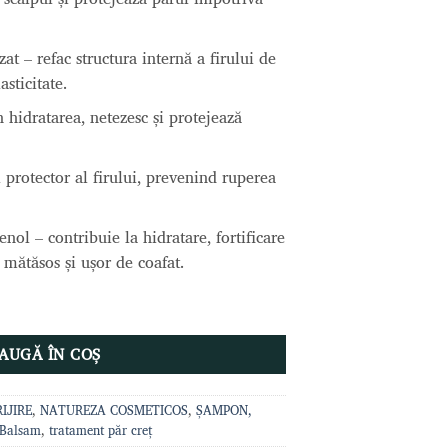
izat –
refac structura internă a firului de
asticitate.
 hidratarea, netezesc și protejează
l protector al firului, prevenind ruperea
tenol –
contribuie la hidratare, fortificare
l mătăsos și ușor de coafat.
 CACAU 500 ml,NATUREZA COSMETICOS
AUGĂ ÎN COȘ
IJIRE
,
NATUREZA COSMETICOS
,
ȘAMPON,
Balsam
,
tratament păr creț