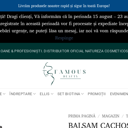
Livrăm produsele noastre rapid și sigur în toată Europa!
ță! Dragi clienți, Vă informăm că în perioada 15 august – 23 au
registrate în această perioadă vor fi procesate și expediate înce
rebări urgențe, ne puteți lăsa un mesaj, iar noi vă vom răspun
Respinge
ANE & PROFESIONIȘTI. DISTRIBUITOR OFICIAL NATUREZA COSMETICOS 
E
ÎNDREPTARE
ELLIS
SET BIOTINA
PROMOȚII
EVENIME
PRIMA PAGINĂ
/
MAGAZIN
/
BALSAM CACHOS