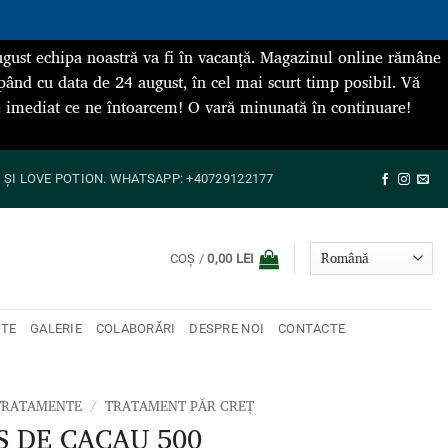
gust echipa noastră va fi în vacanță. Magazinul online rămâne
pând cu data de 24 august, în cel mai scurt timp posibil. Vă
de imediat ce ne întoarcem! O vară minunată în continuare!
ȘI LOVE POTION. WHATSAPP: +40729122177
COȘ /
0,00
LEI
NTE
GALERIE
COLABORĂRI
DESPRE NOI
CONTACTE
TRATAMENTE
/
TRATAMENT PĂR CREȚ
 DE CACAU 500