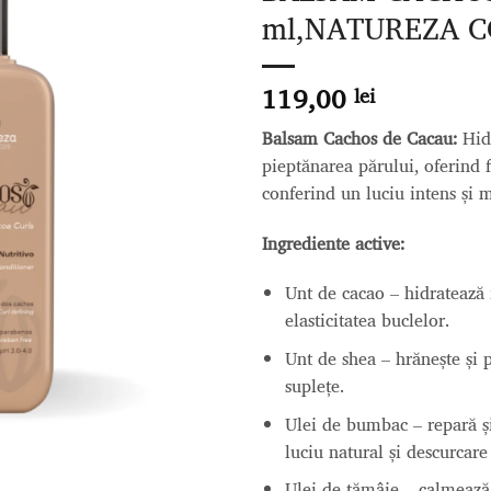
Adaugă
ml,NATUREZA 
la lista
de
dorințe
119,00
lei
Balsam Cachos de Cacau:
Hidr
pieptănarea părului, oferind f
conferind un luciu intens și m
Ingrediente active:
Unt de cacao –
hidratează 
elasticitatea buclelor.
Unt de shea
–
hrănește și 
suplețe.
Ulei de bumbac –
repară ș
luciu natural și descurcare
Ulei de tămâie –
calmează 