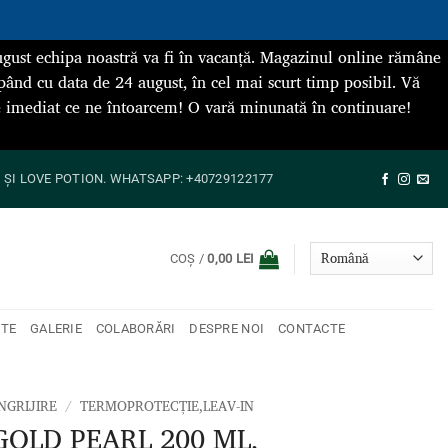
gust echipa noastră va fi în vacanță. Magazinul online rămâne
pând cu data de 24 august, în cel mai scurt timp posibil. Vă
de imediat ce ne întoarcem! O vară minunată în continuare!
ȘI LOVE POTION. WHATSAPP: +40729122177
COȘ /
0,00
LEI
NTE
GALERIE
COLABORĂRI
DESPRE NOI
CONTACTE
ÎNGRIJIRE
/
TERMOPROTECȚIE,LEAV-IN
GOLD PEARL 200 ML,