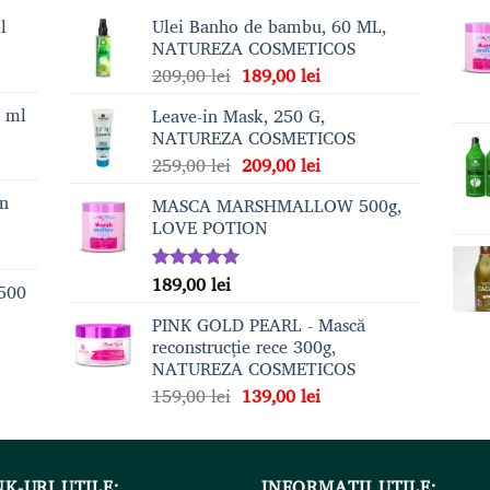
l
Ulei Banho de bambu, 60 ML,
NATUREZA COSMETICOS
Prețul
Prețul
209,00
lei
189,00
lei
inițial
curent
0 ml
Leave-in Mask, 250 G,
a
este:
NATUREZA COSMETICOS
fost:
189,00 lei.
Prețul
Prețul
259,00
lei
209,00
lei
209,00 lei.
inițial
curent
on
MASCA MARSHMALLOW 500g,
a
este:
LOVE POTION
fost:
209,00 lei.
259,00 lei.
189,00
lei
Evaluat la
 500
5.00
din 5
PINK GOLD PEARL - Mască
reconstrucție rece 300g,
NATUREZA COSMETICOS
Prețul
Prețul
159,00
lei
139,00
lei
inițial
curent
a
este:
fost:
139,00 lei.
NK-URI UTILE:
159,00 lei.
INFORMAȚII UTILE: