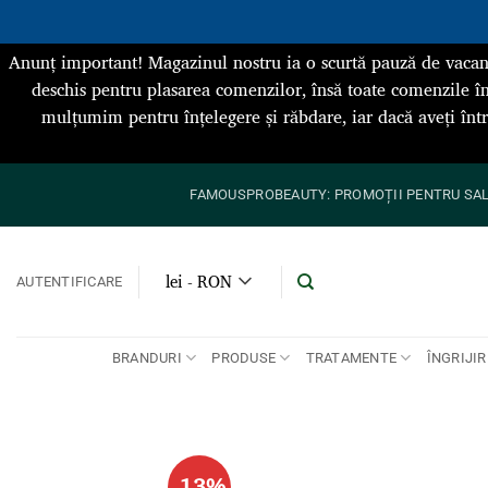
Anunț important! Magazinul nostru ia o scurtă pauză de vacan
deschis pentru plasarea comenzilor, însă toate comenzile în
mulțumim pentru înțelegere și răbdare, iar dacă aveți înt
Skip
FAMOUSPROBEAUTY: PROMOȚII PENTRU SALO
to
content
lei - RON
AUTENTIFICARE
BRANDURI
PRODUSE
TRATAMENTE
ÎNGRIJIR
-13%