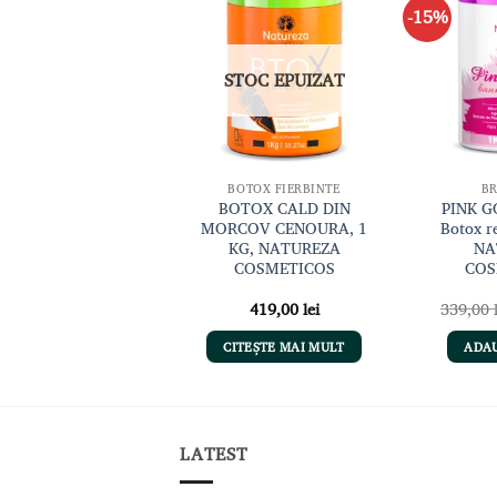
-15%
Adaugă
Adaugă
la lista
la lista
de
de
dorințe
dorințe
STOC EPUIZAT
BRANDURI
BOTOX FIERBINTE
B
REPAIR POTION
BOTOX CALD DIN
PINK G
HAMPOO STEP 1
MORCOV CENOURA, 1
Botox r
Șampon Curățare
KG, NATUREZA
NA
fundă 1000ml, LOVE
COSMETICOS
COS
POTION
169,00
lei
419,00
lei
339,00
ADAUGĂ ÎN COȘ
CITEȘTE MAI MULT
ADAU
LATEST