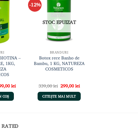
-12%
Adaugă
Adaugă
la lista
la lista
de
de
dorințe
dorințe
STOC EPUIZAT
RI
BRANDURI
BIOTINA –
Botox rece Banho de
E, 1KG,
Bambu, 1 KG, NATUREZA
EZA
COSMETICOS
ICOS
ețul
Prețul
Prețul
Prețul
99,00
lei
339,00
lei
299,00
lei
ițial
curent
inițial
curent
este:
a
este:
N COȘ
CITEȘTE MAI MULT
st:
299,00 lei.
fost:
299,00 lei.
9,00 lei.
339,00 lei.
 RATED