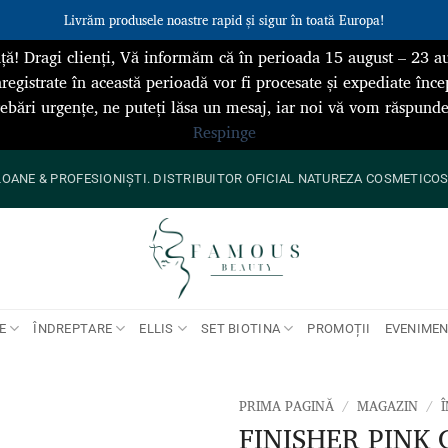
Livrăm produsele noastre rapid și sigur în toată Europa!
ță! Dragi clienți, Vă informăm că în perioada 15 august – 23 au
registrate în această perioadă vor fi procesate și expediate înce
rebări urgențe, ne puteți lăsa un mesaj, iar noi vă vom răspun
Respinge
ANE & PROFESIONIȘTI. DISTRIBUITOR OFICIAL NATUREZA COSMETICOS 
E
ÎNDREPTARE
ELLIS
SET BIOTINA
PROMOȚII
EVENIME
PRIMA PAGINĂ
/
MAGAZIN
/
FINISHER PINK 