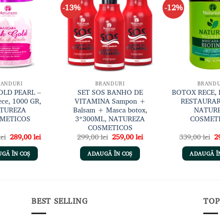
-13%
-12%
Adaugă
Adaugă
la lista
la lista
de
de
dorințe
dorințe
RANDURI
BRANDURI
BRANDU
OLD PEARL –
SET SOS BANHO DE
BOTOX RECE, 
ece, 1000 GR,
VITAMINA Sampon +
RESTAURAR
TUREZA
Balsam + Masca botox,
NATUR
METICOS
3*300ML, NATUREZA
COSMET
COSMETICOS
Prețul
Prețul
Prețul
Prețul
Pr
lei
289,00
lei
299,00
lei
259,00
lei
339,00
lei
2
inițial
curent
inițial
curent
in
a
este:
a
este:
a
GĂ ÎN COȘ
ADAUGĂ ÎN COȘ
ADAUGĂ Î
fost:
289,00 lei.
fost:
259,00 lei.
fo
339,00 lei.
299,00 lei.
33
BEST SELLING
TOP