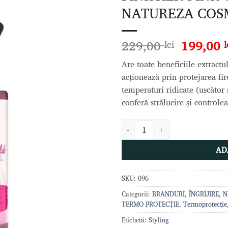
Adaugă
NATUREZA COS
la lista
de
dorințe
Prețul
229,00
199,00
lei
l
inițial
Are toate beneficiile extractul
a
acționează prin protejarea fir
fost:
temperaturi ridicate (uscător ș
229,00 l
conferă strălucire și controlea
Cantitate FINISHER PINK GOL
AD
SKU:
096
Categorii:
BRANDURI
,
ÎNGRIJIRE
,
N
TERMO PROTECȚIE
,
Termoprotecție,
Etichetă:
Styling