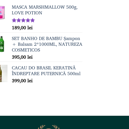
MASCA MARSHMALLOW 500g,
LOVE POTION
189,00
lei
Evaluat la
5.00
din 5
SET BANHO DE BAMBU Șampon
+ Balsam 2*1000ML, NATUREZA
COSMETICOS
395,00
lei
CACAU DO BRASIL KERATINĂ
ÎNDREPTARE PUTERNICĂ 500ml
399,00
lei