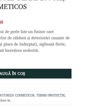
METICOS
Prețul
ei
curent
ui de perle într-un finisor care
este:
elor de căldură și deteriorări cauzate de
199,00 lei.
i placa de îndreptat), sigilează firele,
ei.
ză încrețirea nedorită.
D PEARL 200 ML, NATUREZA COSMETICOS
AUGĂ ÎN COȘ
ATUREZA COSMETICOS
,
TERMO PROTECȚIE
,
leav-in