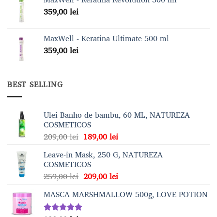
359,00
lei
MaxWell - Keratina Ultimate 500 ml
359,00
lei
BEST SELLING
Ulei Banho de bambu, 60 ML, NATUREZA
COSMETICOS
Prețul
Prețul
209,00
lei
189,00
lei
inițial
curent
Leave-in Mask, 250 G, NATUREZA
a
este:
COSMETICOS
fost:
189,00 lei.
Prețul
Prețul
259,00
lei
209,00
lei
209,00 lei.
inițial
curent
MASCA MARSHMALLOW 500g, LOVE POTION
a
este:
fost:
209,00 lei.
259,00 lei.