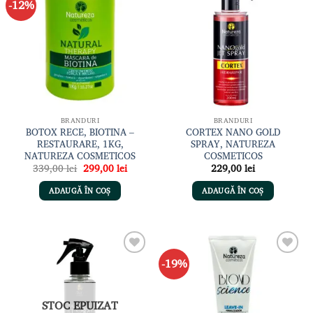
-12%
Adaugă
Adaugă
la lista
la lista
de
de
dorințe
dorințe
BRANDURI
BRANDURI
BOTOX RECE, BIOTINA –
CORTEX NANO GOLD
RESTAURARE, 1KG,
SPRAY, NATUREZA
NATUREZA COSMETICOS
COSMETICOS
Prețul
Prețul
339,00
lei
299,00
lei
229,00
lei
inițial
curent
a
este:
ADAUGĂ ÎN COȘ
ADAUGĂ ÎN COȘ
fost:
299,00 lei.
339,00 lei.
-19%
Adaugă
Adaugă
la lista
la lista
de
de
dorințe
dorințe
STOC EPUIZAT