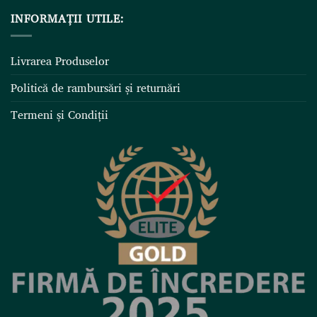
INFORMAȚII UTILE:
Livrarea Produselor
Politică de rambursări și returnări
Termeni și Condiții