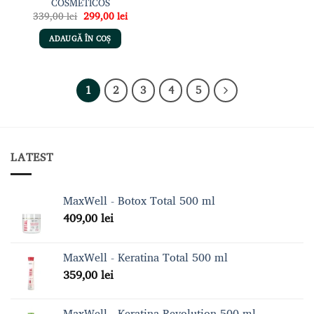
COSMETICOS
Prețul
Prețul
339,00
lei
299,00
lei
inițial
curent
a
este:
ADAUGĂ ÎN COȘ
fost:
299,00 lei.
339,00 lei.
1
2
3
4
5
LATEST
MaxWell - Botox Total 500 ml
409,00
lei
MaxWell - Keratina Total 500 ml
359,00
lei
MaxWell - Keratina Revolution 500 ml