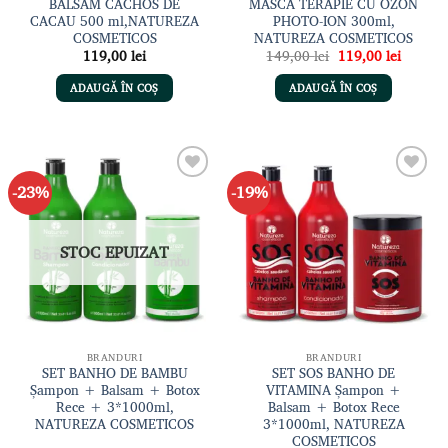
BALSAM CACHOS DE
MASCA TERAPIE CU OZON
CACAU 500 ml,NATUREZA
PHOTO-ION 300ml,
COSMETICOS
NATUREZA COSMETICOS
Prețul
Prețul
119,00
lei
149,00
lei
119,00
lei
inițial
curent
a
este:
ADAUGĂ ÎN COȘ
ADAUGĂ ÎN COȘ
fost:
119,00 
149,00 lei.
-23%
-19%
Adaugă
Adaugă
la lista
la lista
de
de
dorințe
dorințe
STOC EPUIZAT
BRANDURI
BRANDURI
SET BANHO DE BAMBU
SET SOS BANHO DE
Șampon + Balsam + Botox
VITAMINA Șampon +
Rece + 3*1000ml,
Balsam + Botox Rece
NATUREZA COSMETICOS
3*1000ml, NATUREZA
COSMETICOS