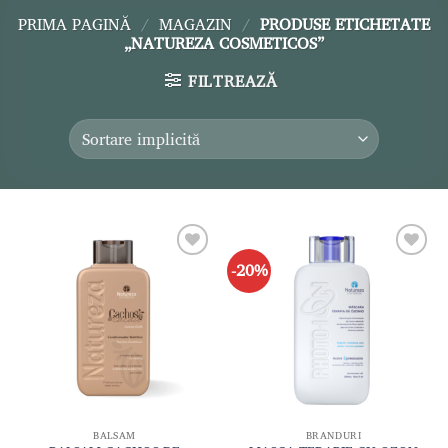
PRIMA PAGINĂ
/
MAGAZIN
/
PRODUSE ETICHETATE
„NATUREZA COSMETICOS”
FILTREAZĂ
-20%
Adaugă
Adaugă
la lista
la lista
de
de
dorințe
dorințe
BALSAM
BRANDURI