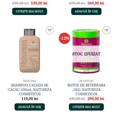
Prețul
Prețul
Prețul
Prețul
699,00
lei
539,00
lei
699,00
lei
569,00
lei
inițial
curent
inițial
curent
a
este:
a
este:
CITEȘTE MAI MULT
ADAUGĂ ÎN COȘ
fost:
539,00 lei.
fost:
569,00 
699,00 lei.
699,00 lei.
-12%
Adaugă
Adaugă
la lista
la lista
de
de
dorințe
dorințe
STOC EPUIZAT
ÎNGRIJIRE
BRANDURI
SHAMPOO CACHOS DE
BOTOX DE BETERRABA
CACAU 500ml, NATUREZA
,1KG, NATUREZA
COSMETICOS
COSMETICOS
Prețul
Prețul
119,00
lei
339,00
lei
299,00
lei
inițial
curent
a
este:
ADAUGĂ ÎN COȘ
CITEȘTE MAI MULT
fost:
299,00 
339,00 lei.