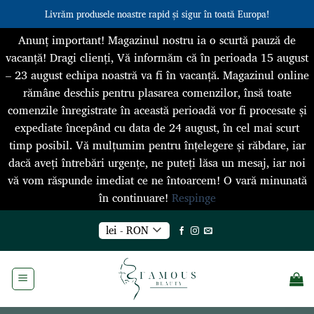
Livrăm produsele noastre rapid și sigur în toată Europa!
Anunț important! Magazinul nostru ia o scurtă pauză de
vacanță! Dragi clienți, Vă informăm că în perioada 15 august
– 23 august echipa noastră va fi în vacanță. Magazinul online
rămâne deschis pentru plasarea comenzilor, însă toate
comenzile înregistrate în această perioadă vor fi procesate și
expediate începând cu data de 24 august, în cel mai scurt
timp posibil. Vă mulțumim pentru înțelegere și răbdare, iar
dacă aveți întrebări urgențe, ne puteți lăsa un mesaj, iar noi
vă vom răspunde imediat ce ne întoarcem! O vară minunată
în continuare!
Respinge
Skip
lei - RON
to
content