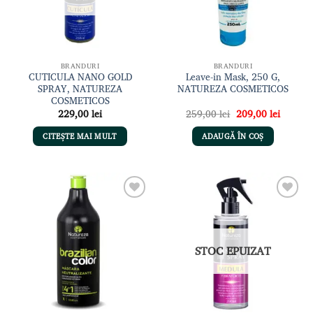
BRANDURI
BRANDURI
CUTICULA NANO GOLD
Leave-in Mask, 250 G,
SPRAY, NATUREZA
NATUREZA COSMETICOS
COSMETICOS
Prețul
Prețul
229,00
lei
259,00
lei
209,00
lei
inițial
curent
a
este:
CITEȘTE MAI MULT
ADAUGĂ ÎN COȘ
fost:
209,00 
259,00 lei.
Adaugă
Adaugă
la lista
la lista
de
de
dorințe
dorințe
STOC EPUIZAT