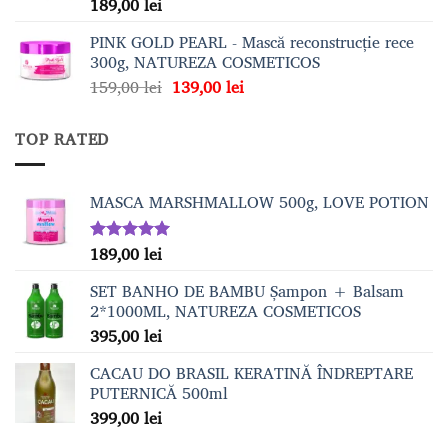
189,00
lei
Evaluat la
5.00
din 5
PINK GOLD PEARL - Mască reconstrucție rece
300g, NATUREZA COSMETICOS
Prețul
Prețul
159,00
lei
139,00
lei
inițial
curent
a
este:
TOP RATED
fost:
139,00 lei.
159,00 lei.
MASCA MARSHMALLOW 500g, LOVE POTION
189,00
lei
Evaluat la
5.00
din 5
SET BANHO DE BAMBU Șampon + Balsam
2*1000ML, NATUREZA COSMETICOS
395,00
lei
CACAU DO BRASIL KERATINĂ ÎNDREPTARE
PUTERNICĂ 500ml
399,00
lei