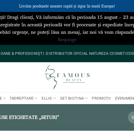
Livrăm produsele noastre rapid și sigur în toată Europa!
ță! Dragi clienți, Vă informăm că în perioada 15 august – 23 au
registrate în această perioadă vor fi procesate și expediate înce
rebări urgențe, ne puteți lăsa un mesaj, iar noi vă vom răspun
Respinge
ANE & PROFESIONIȘTI. DISTRIBUITOR OFICIAL NATUREZA COSMETICOS 
E
ÎNDREPTARE
ELLIS
SET BIOTINA
PROMOȚII
EVENIME
SE ETICHETATE „SETURI”