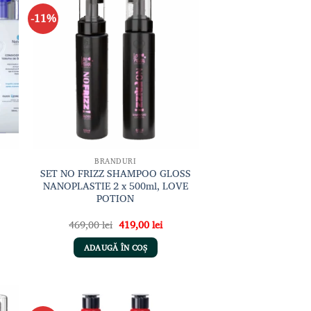
-11%
gă
Adaugă
sta
la lista
de
nțe
dorințe
BRANDURI
SET NO FRIZZ SHAMPOO GLOSS
NANOPLASTIE 2 x 500ml, LOVE
A
POTION
ul
Prețul
Prețul
469,00
lei
419,00
lei
ent
inițial
curent
:
a
este:
ADAUGĂ ÎN COȘ
00 lei.
fost:
419,00 lei.
469,00 lei.