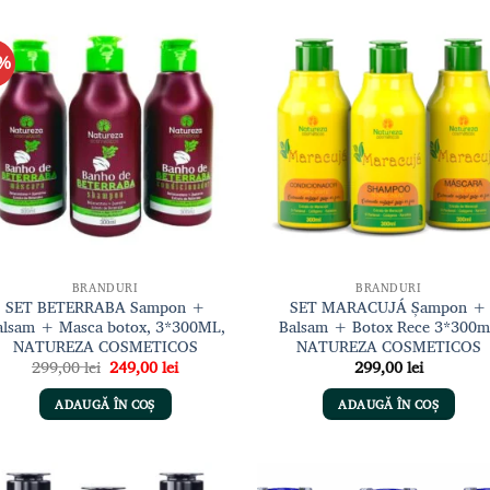
7%
Adaugă
Adau
la lista
la li
de
de
dorințe
dori
BRANDURI
BRANDURI
SET BETERRABA Sampon +
SET MARACUJÁ Șampon +
alsam + Masca botox, 3*300ML,
Balsam + Botox Rece 3*300m
NATUREZA COSMETICOS
NATUREZA COSMETICOS
Prețul
Prețul
299,00
lei
249,00
lei
299,00
lei
inițial
curent
a
este:
ADAUGĂ ÎN COȘ
ADAUGĂ ÎN COȘ
fost:
249,00 lei.
299,00 lei.