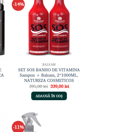
-14%
gă
Adaugă
sta
la lista
de
nțe
dorințe
BALSAM
E
SET SOS BANHO DE VITAMINA
CA
Sampon + Balsam, 2*1000ML,
NATUREZA COSMETICOS
ul
Prețul
Prețul
395,00
lei
339,00
lei
ent
inițial
curent
:
a
este:
ADAUGĂ ÎN COȘ
00 lei.
fost:
339,00 lei.
395,00 lei.
-11%
gă
Adaugă