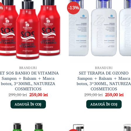
3%
-13%
Adaugă
Adau
la lista
la li
de
de
dorințe
dori
BRANDURI
BRANDURI
ET SOS BANHO DE VITAMINA
SET TERAPIA DE OZONIO
Sampon + Balsam + Masca
Sampon + Balsam + Masca
botox, 3*300ML, NATUREZA
botox, 3*300ML, NATUREZ
COSMETICOS
COSMETICOS
Prețul
Prețul
Prețul
Preț
299,00
lei
259,00
lei
299,00
lei
259,00
lei
inițial
curent
inițial
cur
a
este:
a
este
ADAUGĂ ÎN COȘ
ADAUGĂ ÎN COȘ
fost:
259,00 lei.
fost:
259,
299,00 lei.
299,00 lei.