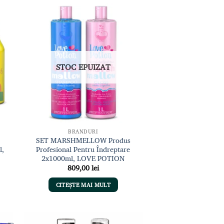
gă
Adaugă
sta
la lista
de
nțe
dorințe
STOC EPUIZAT
BRANDURI
SET MARSHMELLOW Produs
l,
Profesional Pentru Îndreptare
2x1000ml, LOVE POTION
809,00
lei
CITEȘTE MAI MULT