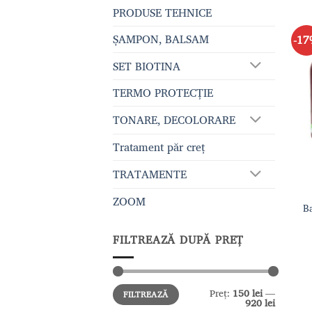
PRODUSE TEHNICE
ȘAMPON, BALSAM
-1
SET BIOTINA
TERMO PROTECȚIE
TONARE, DECOLORARE
Tratament păr creț
TRATAMENTE
ZOOM
B
FILTREAZĂ DUPĂ PREȚ
Preț
Preț
Preț:
150 lei
—
FILTREAZĂ
minim
maxim
920 lei