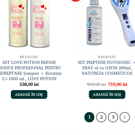
la lista
la li
de
de
dorințe
dori
BRANDURI
BRANDURI
SET LOVE POTION REPAIR
SET PIEPTENE FOTOIONIC 
RODUS PROFESIONAL PENTRU
SRAY-ul cu OZON 200ml,
NDREPTARE Șampon + Keratină
NATUREZA COSMETICOS
2×1000 ml , LOVE POTION
Prețul
Preț
538,00
lei
969,00
lei
719,00
lei
inițial
cur
a
este
ADAUGĂ ÎN COȘ
ADAUGĂ ÎN COȘ
fost:
719,
969,00 lei.
1
2
3