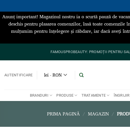
Anunț important! Magazinul nostru ia o scurtă pauză de vacan
deschis pentru plasarea comenzilor, însă toate comenzile în
mulțumim pentru înțelegere și răbdare, iar dacă aveți înt
Skip
FAMOUSPROBEAUTY: PROMOȚII PENTRU SALO
to
content
lei - RON
AUTENTIFICARE
BRANDURI
PRODUSE
TRATAMENTE
ÎNGRIJIR
PRIMA PAGINĂ
/
MAGAZIN
/
PRODU