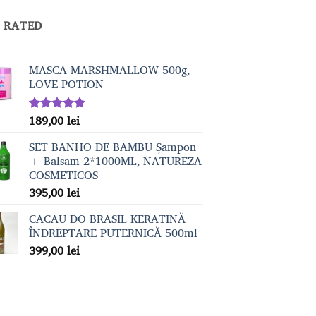
 RATED
MASCA MARSHMALLOW 500g,
LOVE POTION
189,00
lei
Evaluat la
5.00
din 5
SET BANHO DE BAMBU Șampon
+ Balsam 2*1000ML, NATUREZA
COSMETICOS
395,00
lei
CACAU DO BRASIL KERATINĂ
ÎNDREPTARE PUTERNICĂ 500ml
399,00
lei