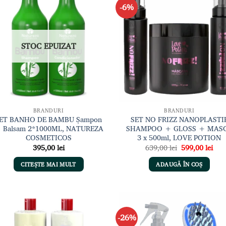
-6%
Adaugă
Adau
la lista
la li
de
de
dorințe
dori
STOC EPUIZAT
BRANDURI
BRANDURI
ET BANHO DE BAMBU Șampon
SET NO FRIZZ NANOPLASTI
 Balsam 2*1000ML, NATUREZA
SHAMPOO + GLOSS + MAS
COSMETICOS
3 x 500ml, LOVE POTION
Prețul
Preț
395,00
lei
639,00
lei
599,00
lei
inițial
cur
a
este
CITEȘTE MAI MULT
ADAUGĂ ÎN COȘ
fost:
599,
639,00 lei.
-26%
Adaugă
Adau