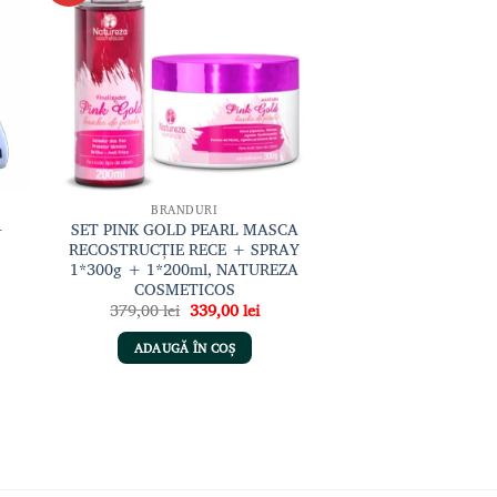
sta
la lista
de
nțe
dorințe
BRANDURI
+
SET PINK GOLD PEARL MASCA
RECOSTRUCȚIE RECE + SPRAY
1*300g + 1*200ml, NATUREZA
COSMETICOS
ul
Prețul
Prețul
379,00
lei
339,00
lei
ent
inițial
curent
:
a
este:
ADAUGĂ ÎN COȘ
00 lei.
fost:
339,00 lei.
379,00 lei.