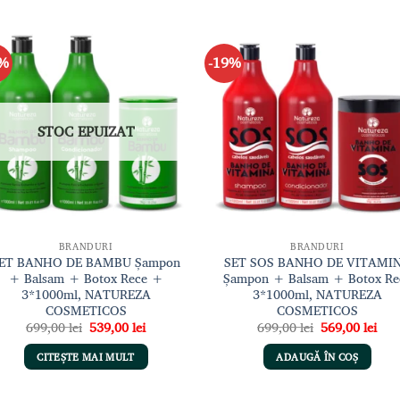
3%
-19%
Adaugă
Adau
la lista
la li
de
de
dorințe
dori
STOC EPUIZAT
BRANDURI
BRANDURI
ET BANHO DE BAMBU Șampon
SET SOS BANHO DE VITAMI
+ Balsam + Botox Rece +
Șampon + Balsam + Botox Re
3*1000ml, NATUREZA
3*1000ml, NATUREZA
COSMETICOS
COSMETICOS
Prețul
Prețul
Prețul
Preț
699,00
lei
539,00
lei
699,00
lei
569,00
lei
inițial
curent
inițial
cur
a
este:
a
este
CITEȘTE MAI MULT
ADAUGĂ ÎN COȘ
fost:
539,00 lei.
fost:
569,
699,00 lei.
699,00 lei.