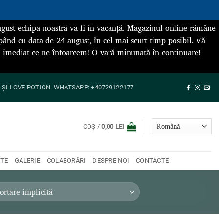
gust echipa noastră va fi în vacanță. Magazinul online rămâne
pând cu data de 24 august, în cel mai scurt timp posibil. Vă
de imediat ce ne întoarcem! O vară minunată în continuare!
ȘI LOVE POTION. WHATSAPP: +40729122177
COȘ /
0,00
LEI
NTE
GALERIE
COLABORĂRI
DESPRE NOI
CONTACTE