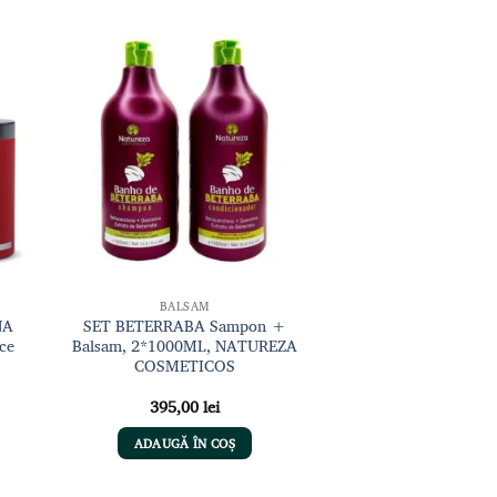
gă
Adaugă
sta
la lista
de
nțe
dorințe
BALSAM
NA
SET BETERRABA Sampon +
ce
Balsam, 2*1000ML, NATUREZA
COSMETICOS
ul
395,00
lei
ent
:
ADAUGĂ ÎN COȘ
00 lei.