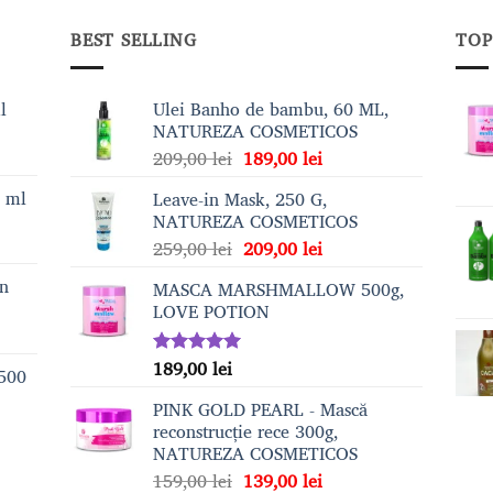
BEST SELLING
TOP
l
Ulei Banho de bambu, 60 ML,
NATUREZA COSMETICOS
Prețul
Prețul
209,00
lei
189,00
lei
inițial
curent
0 ml
Leave-in Mask, 250 G,
a
este:
NATUREZA COSMETICOS
fost:
189,00 lei.
Prețul
Prețul
259,00
lei
209,00
lei
209,00 lei.
inițial
curent
on
MASCA MARSHMALLOW 500g,
a
este:
LOVE POTION
fost:
209,00 lei.
259,00 lei.
189,00
lei
Evaluat la
 500
5.00
din 5
PINK GOLD PEARL - Mască
reconstrucție rece 300g,
NATUREZA COSMETICOS
Prețul
Prețul
159,00
lei
139,00
lei