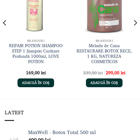
dorințe
dorințe
BRANDURI
BRANDURI
REPAIR POTION SHAMPOO
Melado de Cana
STEP 1 Șampon Curățare
RESTAURARE BOTOX RECE,
Profundă 1000ml, LOVE
1 KG, NATUREZA
POTION
COSMETICOS
Prețul
Prețul
169,00
lei
339,00
lei
299,00
lei
inițial
curent
a
este:
ADAUGĂ ÎN COȘ
ADAUGĂ ÎN COȘ
fost:
299,00 
339,00 lei.
LATEST
MaxWell - Botox Total 500 ml
409,00
lei