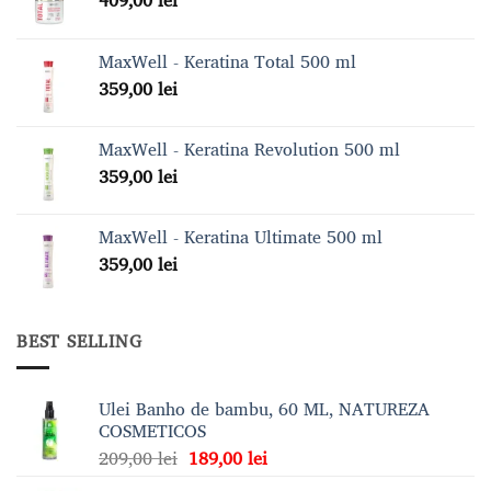
MaxWell - Keratina Total 500 ml
359,00
lei
MaxWell - Keratina Revolution 500 ml
359,00
lei
MaxWell - Keratina Ultimate 500 ml
359,00
lei
BEST SELLING
Ulei Banho de bambu, 60 ML, NATUREZA
COSMETICOS
Prețul
Prețul
209,00
lei
189,00
lei
inițial
curent