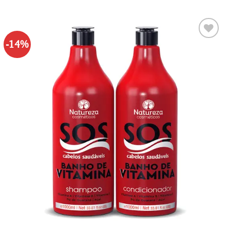
-14%
Adaugă
la lista
de
dorințe