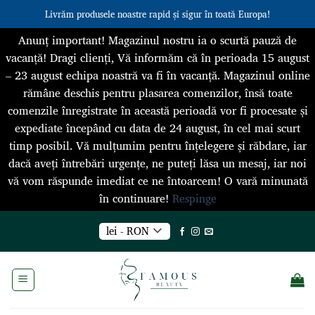
Livrăm produsele noastre rapid și sigur în toată Europa!
Anunț important! Magazinul nostru ia o scurtă pauză de
vacanță! Dragi clienți, Vă informăm că în perioada 15 august
– 23 august echipa noastră va fi în vacanță. Magazinul online
rămâne deschis pentru plasarea comenzilor, însă toate
comenzile înregistrate în această perioadă vor fi procesate și
expediate începând cu data de 24 august, în cel mai scurt
timp posibil. Vă mulțumim pentru înțelegere și răbdare, iar
dacă aveți întrebări urgențe, ne puteți lăsa un mesaj, iar noi
vă vom răspunde imediat ce ne întoarcem! O vară minunată
în continuare!
Respinge
Skip
lei - RON
to
content