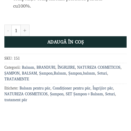
cu100%.
Cantitate SET SOS BANHO DE VITAMINA Sampon + Balsam, 2*
ADAUGĂ ÎN COȘ
SKU:
151
Categorii:
Balsam
,
BRANDURI
,
ÎNGRIJIRE
,
NATUREZA COSMETICOS
,
ȘAMPON, BALSAM
,
Șampon,Balsam
,
Șampon,balsam
,
Seturi
,
TRATAMENTE
Etichete:
Balsam pentru păr
,
Condiționer pentru păr
,
Îngrijire păr
,
NATUREZA COSMETICOS
,
Șampon
,
SET Șampon+Balsam
,
Seturi
,
tratament păr