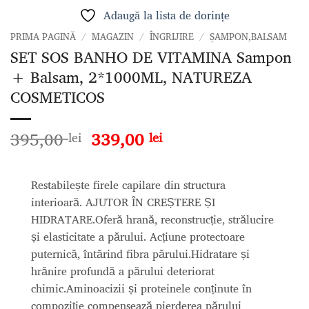
Adaugă la lista de dorințe
PRIMA PAGINĂ
/
MAGAZIN
/
ÎNGRIJIRE
/
ȘAMPON,BALSAM
SET SOS BANHO DE VITAMINA Sampon
+ Balsam, 2*1000ML, NATUREZA
COSMETICOS
Prețul
Prețul
395,00
339,00
lei
lei
inițial
curent
a
este:
fost:
339,00 lei.
Restabilește firele capilare din structura
395,00 lei.
interioară. AJUTOR ÎN CREȘTERE ȘI
HIDRATARE.Oferă hrană, reconstrucție, strălucire
și elasticitate a părului. Acțiune protectoare
puternică, întărind fibra părului.Hidratare și
hrănire profundă a părului deteriorat
chimic.Aminoacizii și proteinele conținute în
compoziție compensează pierderea părului