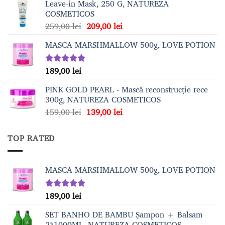
Leave-in Mask, 250 G, NATUREZA
a
este:
COSMETICOS
fost:
189,00 lei.
Prețul
Prețul
259,00
lei
209,00
lei
209,00 lei.
inițial
curent
MASCA MARSHMALLOW 500g, LOVE POTION
a
este:
fost:
209,00 lei.
259,00 lei.
189,00
lei
Evaluat la
5.00
din 5
PINK GOLD PEARL - Mască reconstrucție rece
300g, NATUREZA COSMETICOS
Prețul
Prețul
159,00
lei
139,00
lei
inițial
curent
a
este:
TOP RATED
fost:
139,00 lei.
159,00 lei.
MASCA MARSHMALLOW 500g, LOVE POTION
189,00
lei
Evaluat la
5.00
din 5
SET BANHO DE BAMBU Șampon + Balsam
2*1000ML, NATUREZA COSMETICOS