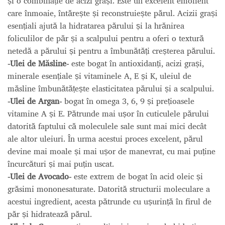
și o combinație de acizi grași. Este un excelent emolient
care înmoaie, întărește și reconstruiește părul. Acizii grași
esențiali ajută la hidratarea părului și la hrănirea
foliculilor de păr și a scalpului pentru a oferi o textură
netedă a părului și pentru a îmbunătăți creșterea părului.
-Ulei de Măsline-
este bogat în antioxidanți, acizi grași,
minerale esențiale și vitaminele A, E și K, uleiul de
măsline îmbunătățește elasticitatea părului și a scalpului.
-Ulei de Argan-
bogat în omega 3, 6, 9 și prețioasele
vitamine A și E. Pătrunde mai ușor în cuticulele părului
datorită faptului că moleculele sale sunt mai mici decât
ale altor uleiuri. În urma acestui proces excelent, părul
devine mai moale și mai ușor de manevrat, cu mai puține
încurcături și mai puțin uscat.
-Ulei de Avocado-
este extrem de bogat în acid oleic și
grăsimi mononesaturate. Datorită structurii moleculare a
acestui ingredient, acesta pătrunde cu ușurință în firul de
păr și hidratează părul.