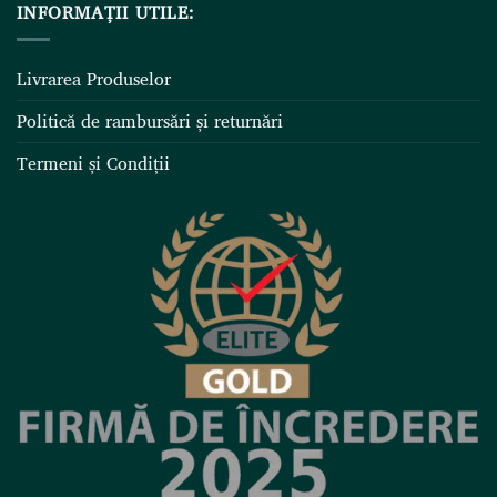
INFORMAȚII UTILE:
Livrarea Produselor
Politică de rambursări și returnări
Termeni și Condiții