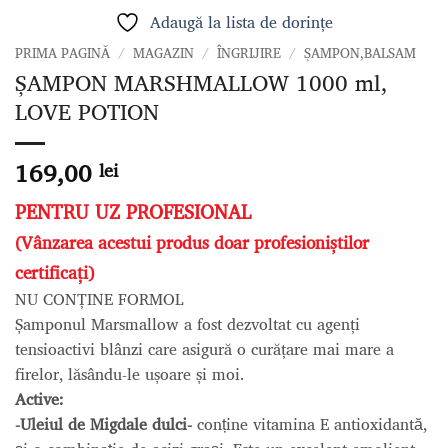
Adaugă la lista de dorințe
PRIMA PAGINĂ
/
MAGAZIN
/
ÎNGRIJIRE
/
ȘAMPON,BALSAM
ȘAMPON MARSHMALLOW 1000 ml,
LOVE POTION
169,00
lei
PENTRU UZ PROFESIONAL
(Vânzarea acestui produs doar profesioniștilor
certificați)
NU CONȚINE FORMOL
Șamponul Marsmallow a fost dezvoltat cu agenți
tensioactivi blânzi care asigură o curățare mai mare a
firelor, lăsându-le ușoare și moi.
Active:
-Uleiul de Migdale dulci-
conține vitamina E antioxidantă,