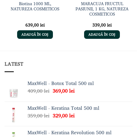
Biotina 1000 ML,
MARACUJA FRUCTUL
NATUREZA COSMETICOS
PASIUNII, 1 KG, NATUREZA
COSMETICOS
639,00
lei
339,00
lei
ADAUGĂ ÎN COȘ
ADAUGĂ ÎN COȘ
LATEST
MaxWell - Botox Total 500 ml
Prețul
Prețul
409,00
lei
369,00
lei
inițial
curent
a
este:
MaxWell - Keratina Total 500 ml
fost:
369,00 lei.
Prețul
Prețul
359,00
lei
329,00
lei
409,00 lei.
inițial
curent
a
este:
MaxWell - Keratina Revolution 500 ml
fost:
329,00 lei.