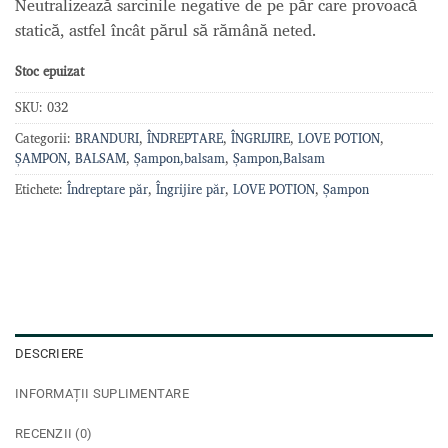
Neutralizează sarcinile negative de pe păr care provoacă
statică, astfel încât părul să rămână neted.
Stoc epuizat
SKU:
032
Categorii:
BRANDURI
,
ÎNDREPTARE
,
ÎNGRIJIRE
,
LOVE POTION
,
ȘAMPON, BALSAM
,
Șampon,balsam
,
Șampon,Balsam
Etichete:
Îndreptare păr
,
Îngrijire păr
,
LOVE POTION
,
Șampon
DESCRIERE
INFORMAȚII SUPLIMENTARE
RECENZII (0)