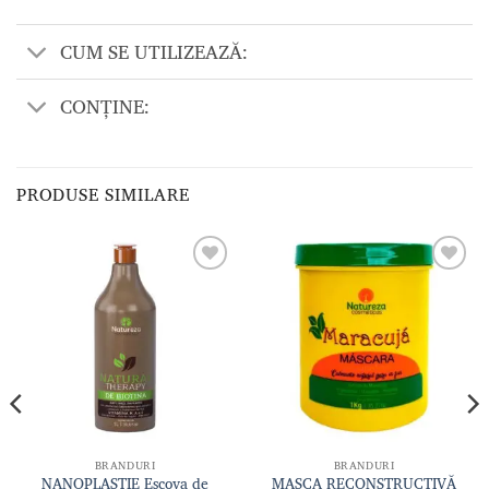
CUM SE UTILIZEAZĂ:
CONȚINE:
PRODUSE SIMILARE
Adaugă
Adaugă
la lista
la lista
de
de
dorințe
dorințe
BRANDURI
BRANDURI
NANOPLASTIE Escova de
MASCA RECONSTRUCTIVĂ