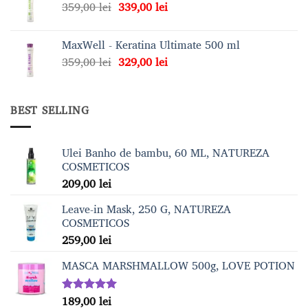
Prețul
Prețul
359,00
lei
339,00
lei
359,00 lei.
inițial
curent
a
este:
MaxWell - Keratina Ultimate 500 ml
fost:
339,00 lei.
Prețul
Prețul
359,00
lei
329,00
lei
359,00 lei.
inițial
curent
a
este:
fost:
329,00 lei.
BEST SELLING
359,00 lei.
Ulei Banho de bambu, 60 ML, NATUREZA
COSMETICOS
209,00
lei
Leave-in Mask, 250 G, NATUREZA
COSMETICOS
259,00
lei
MASCA MARSHMALLOW 500g, LOVE POTION
189,00
lei
Evaluat la