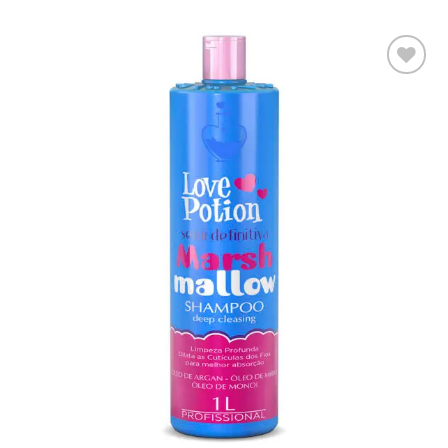
Adaugă
la lista
de
dorințe