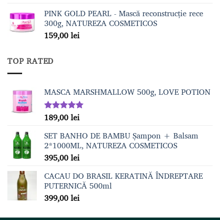
5.00
din 5
PINK GOLD PEARL - Mască reconstrucție rece
300g, NATUREZA COSMETICOS
159,00
lei
TOP RATED
MASCA MARSHMALLOW 500g, LOVE POTION
189,00
lei
Evaluat la
5.00
din 5
SET BANHO DE BAMBU Șampon + Balsam
2*1000ML, NATUREZA COSMETICOS
395,00
lei
CACAU DO BRASIL KERATINĂ ÎNDREPTARE
PUTERNICĂ 500ml
399,00
lei