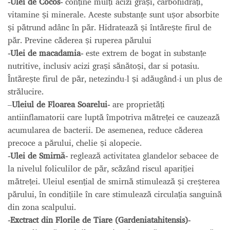
-Ulei de Cocos-
conține mulți acizi grași, carbohidrați,
vitamine și minerale. Aceste substanțe sunt ușor absorbite
și pătrund adânc în păr. Hidratează și întărește firul de
păr. Previne căderea și ruperea părului
-Ulei de macadamia-
este extrem de bogat in substanțe
nutritive, inclusiv acizi grași sănătoși, dar si potasiu.
Întărește firul de păr, netezindu-l și adăugând-i un plus de
strălucire.
–
Uleiul de Floarea Soarelui-
are proprietăți
antiinflamatorii care luptă împotriva mătreței ce cauzează
acumularea de bacterii. De asemenea, reduce căderea
precoce a părului, chelie și alopecie.
-Ulei de Smirnă-
reglează activitatea glandelor sebacee de
la nivelul foliculilor de păr, scăzând riscul apariției
mătreței. Uleiul esențial de smirnă stimulează și creșterea
părului, în condițiile în care stimulează circulația sanguină
din zona scalpului.
-Exctract din Florile de Tiare (Gardeniatahitensis)-