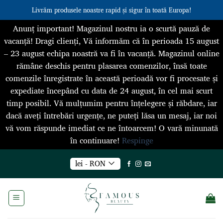
Livrăm produsele noastre rapid și sigur în toată Europa!
Anunț important! Magazinul nostru ia o scurtă pauză de
vacanță! Dragi clienți, Vă informăm că în perioada 15 august
– 23 august echipa noastră va fi în vacanță. Magazinul online
rămâne deschis pentru plasarea comenzilor, însă toate
comenzile înregistrate în această perioadă vor fi procesate și
expediate începând cu data de 24 august, în cel mai scurt
timp posibil. Vă mulțumim pentru înțelegere și răbdare, iar
dacă aveți întrebări urgențe, ne puteți lăsa un mesaj, iar noi
vă vom răspunde imediat ce ne întoarcem! O vară minunată
în continuare!
Respinge
Skip
lei - RON
to
content