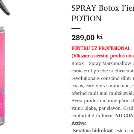
Adaugă
SPRAY Botox Fie
la lista
de
POTION
dorințe
289,00
lei
PENTRU UZ PROFESIONAL
(Vânzarea acestui produs doar 
Botox – Spray Marshmallow a ve
caracterul practic și eficacita
revoluționare constând dintr
cocos, care oferă moliciune, redu
oferind mult mai multă strălu
Acest produs menține părul dr
valuri slabe, păr slavon. Grad
confortabil în lucru.
NU CON
Active:
-Keratina hidrolizat-
este o mo