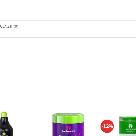
CENZII (0)
-12%
Adaugă
Adaugă
la lista
la lista
de
de