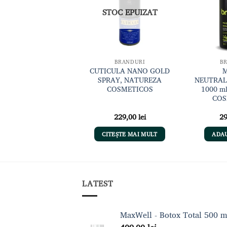
dorințe
dorințe
STOC EPUIZAT
BRANDURI
BRANDURI
B
 MARACUJÁ Șampon
CUTICULA NANO GOLD
lsam + Botox Rece
SPRAY, NATUREZA
NEUTRALI
300ml, NATUREZA
COSMETICOS
1000 m
COSMETICOS
COS
299,00
lei
229,00
lei
2
ADAUGĂ ÎN COȘ
CITEȘTE MAI MULT
ADAU
LATEST
MaxWell - Botox Total 500 m