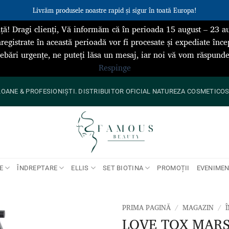
Livrăm produsele noastre rapid și sigur în toată Europa!
ță! Dragi clienți, Vă informăm că în perioada 15 august – 23 au
registrate în această perioadă vor fi procesate și expediate înce
rebări urgențe, ne puteți lăsa un mesaj, iar noi vă vom răspun
Respinge
ANE & PROFESIONIȘTI. DISTRIBUITOR OFICIAL NATUREZA COSMETICOS 
E
ÎNDREPTARE
ELLIS
SET BIOTINA
PROMOȚII
EVENIME
PRIMA PAGINĂ
/
MAGAZIN
/
LOVE TOX MAR