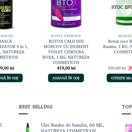
dorințe
dorințe
STOC EP
RANDURI
BOTOX FIERBINTE
BRANDU
MASCĂ
BOTOX CALD DIN
Botox rece 
ZATOR 4 în 1,
MORCOV CU PIGMENT
Bambu, 1 KG,
l, NATUREZA
VIOLET CENOURA
COSMET
METICOS
ROXA, 1 KG, NATUREZA
COSMETICOS
Pr
99,00
lei
419,00
lei
339,00
lei
2
in
a
GĂ ÎN COȘ
ADAUGĂ ÎN COȘ
CITEȘTE MA
fo
33
BEST SELLING
TOP
l
Ulei Banho de bambu, 60 ML,
NATUREZA COSMETICOS