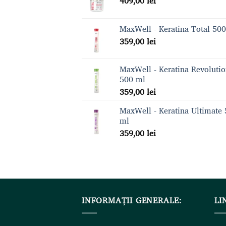
409,00
lei
MaxWell - Keratina Total 50
359,00
lei
MaxWell - Keratina Revoluti
500 ml
359,00
lei
MaxWell - Keratina Ultimate
ml
359,00
lei
INFORMAȚII GENERALE:
LI