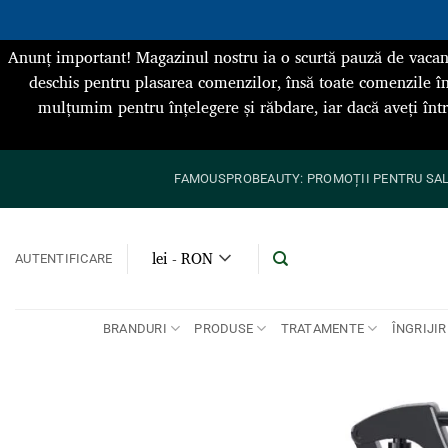
Anunț important! Magazinul nostru ia o scurtă pauză de vacan
deschis pentru plasarea comenzilor, însă toate comenzile în
mulțumim pentru înțelegere și răbdare, iar dacă aveți înt
Skip
FAMOUSPROBEAUTY: PROMOȚII PENTRU SALO
to
content
lei - RON
AUTENTIFICARE
BRANDURI
PRODUSE
TRATAMENTE
ÎNGRIJIR