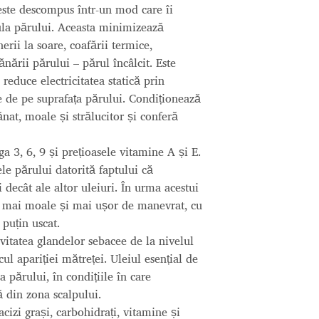
ste descompus într-un mod care îi
cula părului. Aceasta minimizează
erii la soare, coafării termice,
ării părului – părul încâlcit. Este
 reduce electricitatea statică prin
e de pe suprafața părului. Condiționează
ănat, moale și strălucitor și conferă
 3, 6, 9 și prețioasele vitamine A și E.
le părului datorită faptului că
decât ale altor uleiuri. În urma acestui
e mai moale și mai ușor de manevrat, cu
 puțin uscat.
ivitatea glandelor sebacee de la nivelul
cul apariției mătreței. Uleiul esențial de
 părului, în condițiile în care
ă din zona scalpului.
acizi grași, carbohidrați, vitamine și