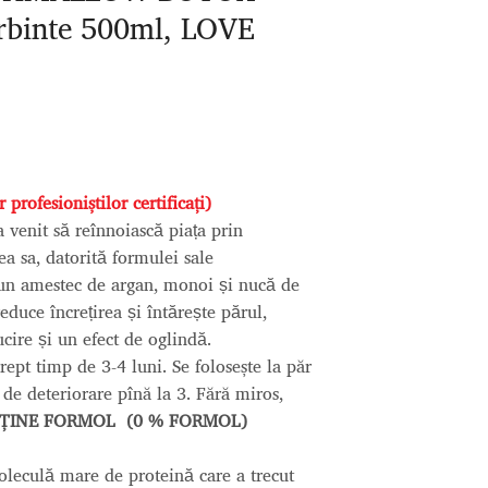
rbinte 500ml, LOVE
profesioniștilor certificați)
nit să reînnoiască piața prin
tea sa, datorită formulei sale
-un amestec de argan, monoi și nucă de
ce încrețirea și întărește părul,
cire și un efect de oglindă.
ept timp de 3-4 luni. Se folosește la păr
 de deteriorare pînă la 3. Fără miros,
ȚINE FORMOL
(0 % FORMOL)
leculă mare de proteină care a trecut