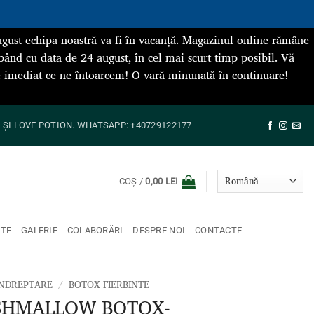
gust echipa noastră va fi în vacanță. Magazinul online rămâne
pând cu data de 24 august, în cel mai scurt timp posibil. Vă
de imediat ce ne întoarcem! O vară minunată în continuare!
ȘI LOVE POTION. WHATSAPP: +40729122177
COȘ /
0,00
LEI
NTE
GALERIE
COLABORĂRI
DESPRE NOI
CONTACTE
ÎNDREPTARE
/
BOTOX FIERBINTE
SHMALLOW BOTOX-