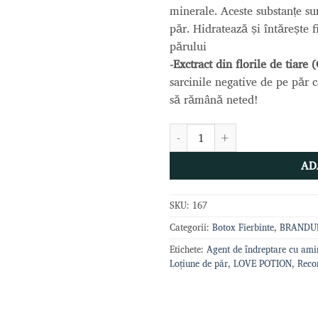
minerale. Aceste substanțe sun
păr. Hidratează și întăreșt
părului
-Exctract din florile de tiare 
sarcinile negative de pe păr car
să rămână neted!
Cantitate LOVE TOX MARSHMA
AD
SKU:
167
Categorii:
Botox Fierbinte
,
BRANDU
Etichete:
Agent de îndreptare cu ami
Loțiune de păr
,
LOVE POTION
,
Recon