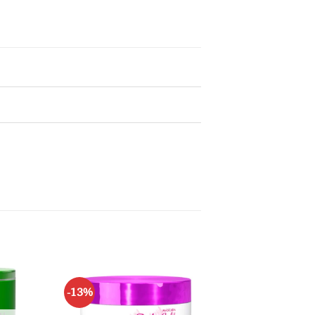
-13%
Adaugă
Adaugă
la lista
la lista
de
de