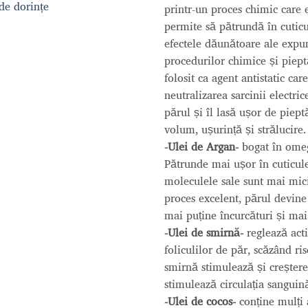
 de dorințe
printr-un proces chimic care e
permite să pătrundă în cuti
efectele dăunătoare ale expun
procedurilor chimice și pieptăn
folosit ca agent antistatic care
neutralizarea sarcinii electric
părul și îl lasă ușor de piept
volum, ușurință și strălucire.
-Ulei de Argan-
bogat în omega
Pătrunde mai ușor în cuticule
moleculele sale sunt mai mici 
proces excelent, părul devin
mai puține încurcături și mai
-Ulei de smirnă-
reglează act
foliculilor de păr, scăzând ris
smirnă stimulează și creșterea
stimulează circulația sanguin
-Ulei de cocos-
conține mulți 