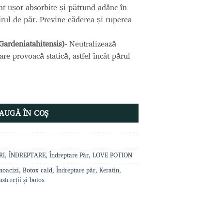
t ușor absorbite și pătrund adânc în
e firul de păr. Previne căderea și ruperea
(Gardeniatahitensis)-
Neutralizează
e provoacă statică, astfel încât părul
LLOW BOTOX-SPRAY Botox Fierbinte 500ml, LOVE POTION
AUGĂ ÎN COȘ
RI
,
ÎNDREPTARE
,
Îndreptare Păr
,
LOVE POTION
noacizi
,
Botox cald
,
Îndreptare păr
,
Keratin
,
strucții și botox