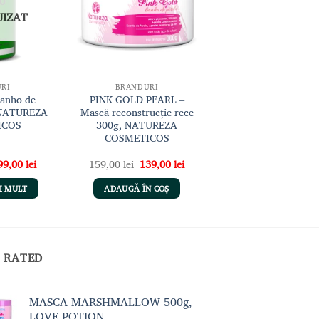
dorințe
dorințe
UIZAT
RI
BRANDURI
Banho de
PINK GOLD PEARL –
 NATUREZA
Mască reconstrucție rece
ICOS
300g, NATUREZA
COSMETICOS
ețul
Prețul
Prețul
Prețul
99,00
lei
159,00
lei
139,00
lei
ițial
curent
inițial
curent
este:
a
este:
I MULT
ADAUGĂ ÎN COȘ
st:
299,00 lei.
fost:
139,00 lei.
9,00 lei.
159,00 lei.
 RATED
MASCA MARSHMALLOW 500g,
LOVE POTION