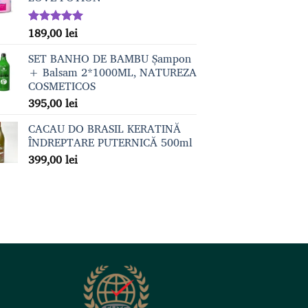
189,00
lei
Evaluat la
5.00
din 5
SET BANHO DE BAMBU Șampon
+ Balsam 2*1000ML, NATUREZA
COSMETICOS
395,00
lei
CACAU DO BRASIL KERATINĂ
ÎNDREPTARE PUTERNICĂ 500ml
399,00
lei