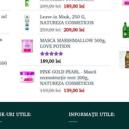
Prețul
Prețul
209,00
lei
189,00
lei
inițial
curent
0 ml
Leave-in Mask, 250 G,
a
este:
NATUREZA COSMETICOS
fost:
189,00 lei.
Prețul
Prețul
259,00
lei
209,00
lei
209,00 lei.
inițial
curent
on
MASCA MARSHMALLOW 500g,
a
este:
LOVE POTION
fost:
209,00 lei.
259,00 lei.
189,00
lei
Evaluat la
 500
5.00
din 5
PINK GOLD PEARL - Mască
reconstrucție rece 300g,
NATUREZA COSMETICOS
Prețul
Prețul
159,00
lei
139,00
lei
inițial
curent
a
este:
fost:
139,00 lei.
NK-URI UTILE:
159,00 lei.
INFORMAȚII UTILE: