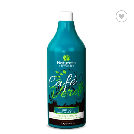
Adaugă
la lista
de
dorințe