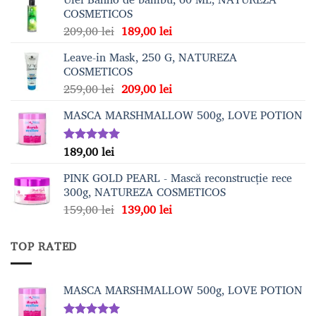
COSMETICOS
Prețul
Prețul
209,00
lei
189,00
lei
inițial
curent
Leave-in Mask, 250 G, NATUREZA
a
este:
COSMETICOS
fost:
189,00 lei.
Prețul
Prețul
259,00
lei
209,00
lei
209,00 lei.
inițial
curent
MASCA MARSHMALLOW 500g, LOVE POTION
a
este:
fost:
209,00 lei.
259,00 lei.
189,00
lei
Evaluat la
5.00
din 5
PINK GOLD PEARL - Mască reconstrucție rece
300g, NATUREZA COSMETICOS
Prețul
Prețul
159,00
lei
139,00
lei
inițial
curent
a
este:
TOP RATED
fost:
139,00 lei.
159,00 lei.
MASCA MARSHMALLOW 500g, LOVE POTION