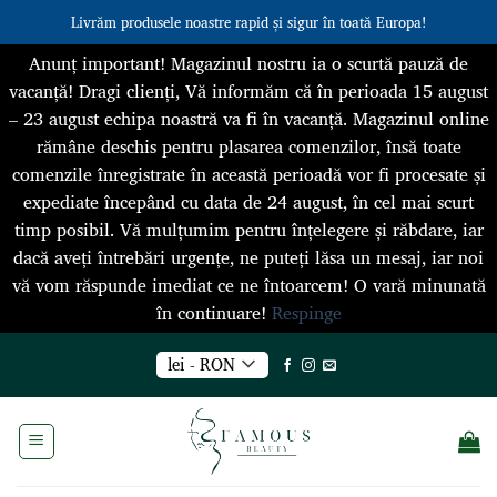
Livrăm produsele noastre rapid și sigur în toată Europa!
Anunț important! Magazinul nostru ia o scurtă pauză de
vacanță! Dragi clienți, Vă informăm că în perioada 15 august
– 23 august echipa noastră va fi în vacanță. Magazinul online
rămâne deschis pentru plasarea comenzilor, însă toate
comenzile înregistrate în această perioadă vor fi procesate și
expediate începând cu data de 24 august, în cel mai scurt
timp posibil. Vă mulțumim pentru înțelegere și răbdare, iar
dacă aveți întrebări urgențe, ne puteți lăsa un mesaj, iar noi
vă vom răspunde imediat ce ne întoarcem! O vară minunată
în continuare!
Respinge
Skip
lei - RON
to
content