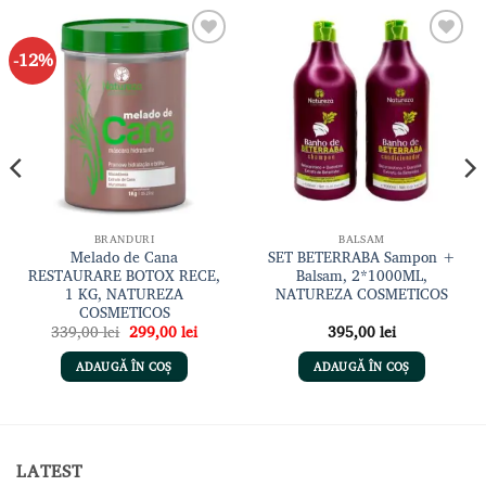
-12%
Adaugă
Adaugă
la lista
la lista
de
de
dorințe
dorințe
BRANDURI
BALSAM
Melado de Cana
SET BETERRABA Sampon +
RESTAURARE BOTOX RECE,
Balsam, 2*1000ML,
1 KG, NATUREZA
NATUREZA COSMETICOS
COSMETICOS
Prețul
Prețul
339,00
lei
299,00
lei
395,00
lei
inițial
curent
a
este:
ADAUGĂ ÎN COȘ
ADAUGĂ ÎN COȘ
fost:
299,00 lei.
339,00 lei.
LATEST