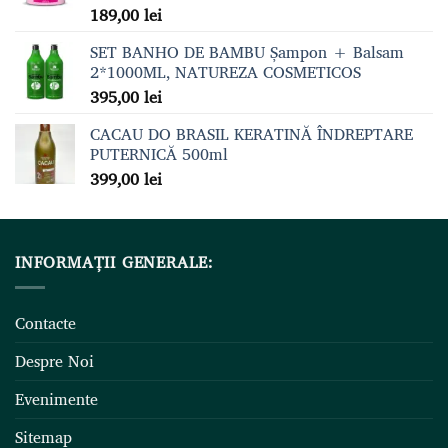
189,00
lei
Evaluat la
5.00
din 5
SET BANHO DE BAMBU Șampon + Balsam
2*1000ML, NATUREZA COSMETICOS
395,00
lei
CACAU DO BRASIL KERATINĂ ÎNDREPTARE
PUTERNICĂ 500ml
399,00
lei
INFORMAȚII GENERALE:
Contacte
Despre Noi
Evenimente
Sitemap