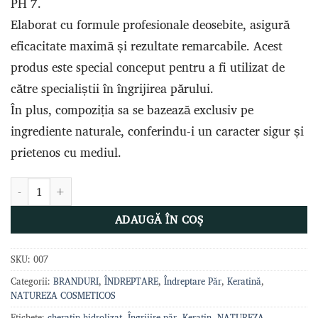
PH 7.
Elaborat cu formule profesionale deosebite, asigură
eficacitate maximă și rezultate remarcabile. Acest
produs este special conceput pentru a fi utilizat de
către specialiștii în îngrijirea părului.
În plus, compoziția sa se bazează exclusiv pe
ingrediente naturale, conferindu-i un caracter sigur și
prietenos cu mediul.
Cantitate Șampon curățare profundă Cafe Verde 1000 ML
ADAUGĂ ÎN COȘ
SKU:
007
Categorii:
BRANDURI
,
ÎNDREPTARE
,
Îndreptare Păr
,
Keratină
,
NATUREZA COSMETICOS
Etichete:
cheratin hidrolizat
,
Îngrijire păr
,
Keratin
,
NATUREZA