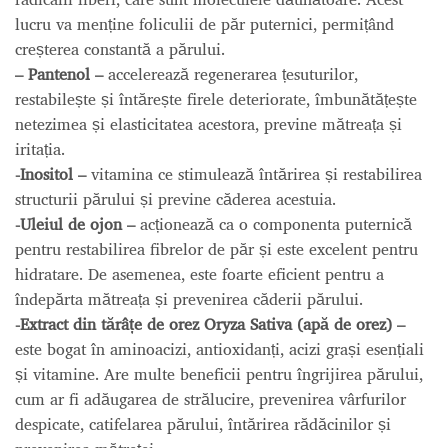
lucru va menține foliculii de păr puternici, permițând
creșterea constantă a părului.
– Pantenol –
accelerează regenerarea țesuturilor,
restabilește și întărește firele deteriorate, îmbunătățește
netezimea și elasticitatea acestora, previne mătreața și
iritația.
-Inositol –
vitamina ce stimulează întărirea și restabilirea
structurii părului și previne căderea acestuia.
-Uleiul de ojon –
acționează ca o componenta puternică
pentru restabilirea fibrelor de păr și este excelent pentru
hidratare. De asemenea, este foarte eficient pentru a
îndepărta mătreața și prevenirea căderii părului.
-Extract din tărâțe de orez Oryza Sativa (apă de orez) –
este bogat în aminoacizi, antioxidanți, acizi grași esențiali
și vitamine. Are multe beneficii pentru îngrijirea părului,
cum ar fi adăugarea de strălucire, prevenirea vârfurilor
despicate, catifelarea părului, întărirea rădăcinilor și