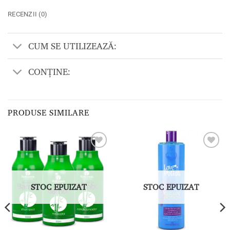
RECENZII (0)
CUM SE UTILIZEAZĂ:
CONȚINE:
PRODUSE SIMILARE
Adaugă
Adaugă
la lista
la lista
de
de
dorințe
dorințe
STOC EPUIZAT
STOC EPUIZAT