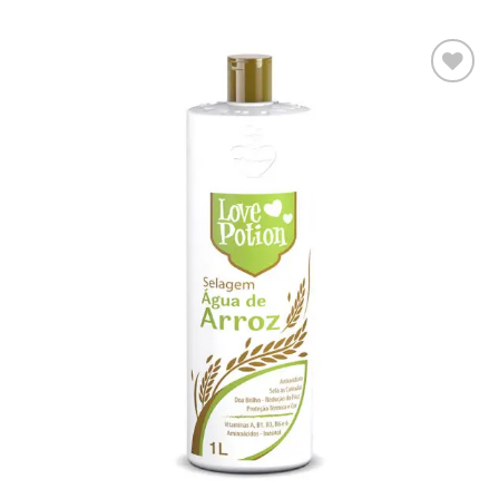
Adaugă
la lista
de
dorințe