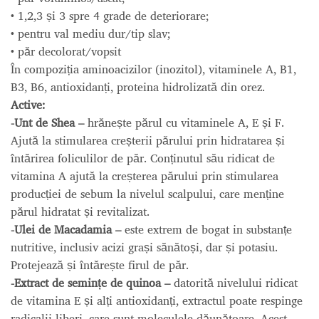
• 1,2,3 și 3 spre 4 grade de deteriorare;
• pentru val mediu dur/tip slav;
• păr decolorat/vopsit
În compoziția aminoacizilor (inozitol), vitaminele A, B1,
B3, B6, antioxidanți, proteina hidrolizată din orez.
Active:
-Unt de Shea –
hrănește părul cu vitaminele A, E și F.
Ajută la stimularea creșterii părului prin hidratarea și
întărirea foliculilor de păr. Conținutul său ridicat de
vitamina A ajută la creșterea părului prin stimularea
producției de sebum la nivelul scalpului, care menține
părul hidratat și revitalizat.
-Ulei de Macadamia –
este extrem de bogat in substanțe
nutritive, inclusiv acizi grași sănătoși, dar și potasiu.
Protejează și întărește firul de păr.
-Extract de semințe de quinoa –
datorită nivelului ridicat
de vitamina E și alți antioxidanți, extractul poate respinge
radicalii liberi, care sunt moleculele dăunătoare. Acest