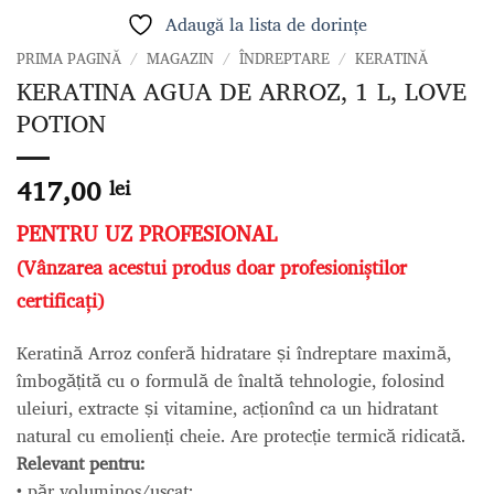
Adaugă la lista de dorințe
PRIMA PAGINĂ
/
MAGAZIN
/
ÎNDREPTARE
/
KERATINĂ
KERATINA AGUA DE ARROZ, 1 L, LOVE
POTION
417,00
lei
PENTRU UZ PROFESIONAL
(Vânzarea acestui produs doar profesioniștilor
certificați)
Keratină Arroz conferă hidratare și îndreptare maximă,
îmbogățită cu o formulă de înaltă tehnologie, folosind
uleiuri, extracte și vitamine, acționînd ca un hidratant
natural cu emolienți cheie. Are protecție termică ridicată.
Relevant pentru:
• păr voluminos/uscat;