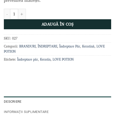
prevenirea mătreței.
Cantitate KERATINA AGUA DE ARROZ, 1 L, LOVE POTION
ADAUGĂ ÎN COȘ
SKU:
027
Categorii:
BRANDURI
,
ÎNDREPTARE
,
Îndreptare Păr
,
Keratină
,
LOVE
POTION
Etichete:
Îndreptare păr
,
Keratin
,
LOVE POTION
DESCRIERE
INFORMAȚII SUPLIMENTARE