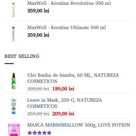
MaxWell - Keratina Revolution 500 ml
359,00
lei
MaxWell - Keratina Ultimate 500 ml
359,00
lei
BEST SELLING
Ulei Banho de bambu, 60 ML, NATUREZA
COSMETICOS
Prețul
Prețul
209,00
lei
189,00
lei
inițial
curent
Leave-in Mask, 250 G, NATUREZA
a
este:
COSMETICOS
fost:
189,00 lei.
Prețul
Prețul
259,00
lei
209,00
lei
209,00 lei.
inițial
curent
MASCA MARSHMALLOW 500g, LOVE POTION
a
este:
fost:
209,00 lei.