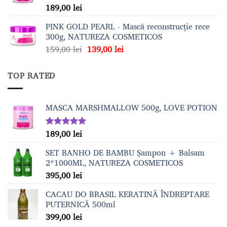
259,00 lei.
189,00
lei
Evaluat la
5.00
din 5
PINK GOLD PEARL - Mască reconstrucție rece
300g, NATUREZA COSMETICOS
Prețul
Prețul
159,00
lei
139,00
lei
inițial
curent
a
este:
TOP RATED
fost:
139,00 lei.
159,00 lei.
MASCA MARSHMALLOW 500g, LOVE POTION
189,00
lei
Evaluat la
5.00
din 5
SET BANHO DE BAMBU Șampon + Balsam
2*1000ML, NATUREZA COSMETICOS
395,00
lei
CACAU DO BRASIL KERATINĂ ÎNDREPTARE
PUTERNICĂ 500ml
399,00
lei