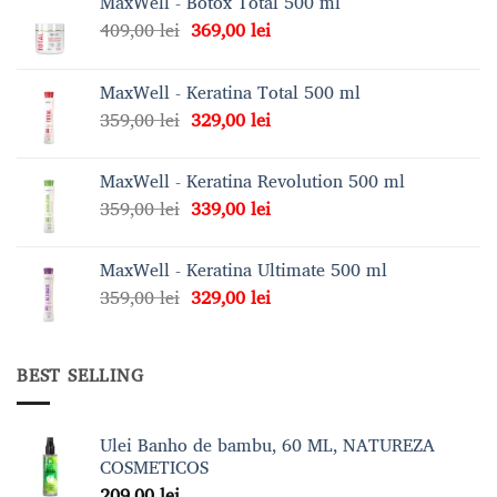
MaxWell - Botox Total 500 ml
Prețul
Prețul
409,00
lei
369,00
lei
inițial
curent
a
este:
MaxWell - Keratina Total 500 ml
fost:
369,00 lei.
Prețul
Prețul
359,00
lei
329,00
lei
409,00 lei.
inițial
curent
a
este:
MaxWell - Keratina Revolution 500 ml
fost:
329,00 lei.
Prețul
Prețul
359,00
lei
339,00
lei
359,00 lei.
inițial
curent
a
este:
MaxWell - Keratina Ultimate 500 ml
fost:
339,00 lei.
Prețul
Prețul
359,00
lei
329,00
lei
359,00 lei.
inițial
curent
a
este:
fost:
329,00 lei.
BEST SELLING
359,00 lei.
Ulei Banho de bambu, 60 ML, NATUREZA
COSMETICOS
209,00
lei