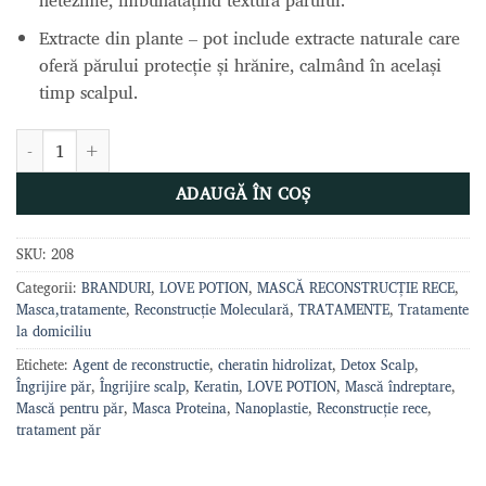
netezime, îmbunătățind textura părului.
Extracte din plante – pot include extracte naturale care
oferă părului protecție și hrănire, calmând în același
timp scalpul.
Cantitate NO FRIZZ MASCĂ HIDRATANTĂ 500ml, LOVE POTION
ADAUGĂ ÎN COȘ
SKU:
208
Categorii:
BRANDURI
,
LOVE POTION
,
MASCĂ RECONSTRUCȚIE RECE
,
Masca,tratamente
,
Reconstrucție Moleculară
,
TRATAMENTE
,
Tratamente
la domiciliu
Etichete:
Agent de reconstructie
,
cheratin hidrolizat
,
Detox Scalp
,
Îngrijire păr
,
Îngrijire scalp
,
Keratin
,
LOVE POTION
,
Mască îndreptare
,
Mască pentru păr
,
Masca Proteina
,
Nanoplastie
,
Reconstrucție rece
,
tratament păr