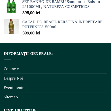
SET BANHO DE BAMBU Șampon + Balsam
2*1000ML, NATUREZA COSMETICOS
395,00
lei
CACAU DO BRASIL KERATINĂ ÎNDREPTARE
PUTERNICĂ 500ml
399,00
lei
INFORMAȚII GENERALE:
Contacte
Despre Noi
Evenimente
Sitemap
LINK-URI UTILE: