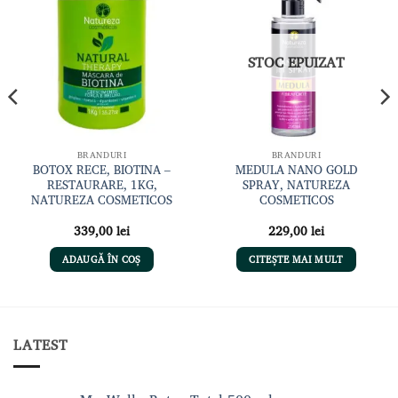
Adaugă
Adaugă
la lista
la lista
de
de
dorințe
dorințe
STOC EPUIZAT
BRANDURI
BRANDURI
BOTOX RECE, BIOTINA –
MEDULA NANO GOLD
RESTAURARE, 1KG,
SPRAY, NATUREZA
NATUREZA COSMETICOS
COSMETICOS
339,00
lei
229,00
lei
ADAUGĂ ÎN COȘ
CITEȘTE MAI MULT
LATEST