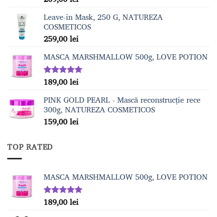
Leave-in Mask, 250 G, NATUREZA
COSMETICOS
259,00
lei
MASCA MARSHMALLOW 500g, LOVE POTION
189,00
lei
Evaluat la
5.00
din 5
PINK GOLD PEARL - Mască reconstrucție rece
300g, NATUREZA COSMETICOS
159,00
lei
TOP RATED
MASCA MARSHMALLOW 500g, LOVE POTION
189,00
lei
Evaluat la
5.00
din 5