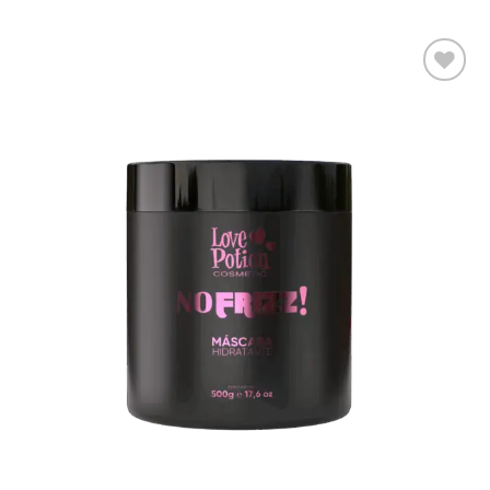
Adaugă
la lista
de
dorințe