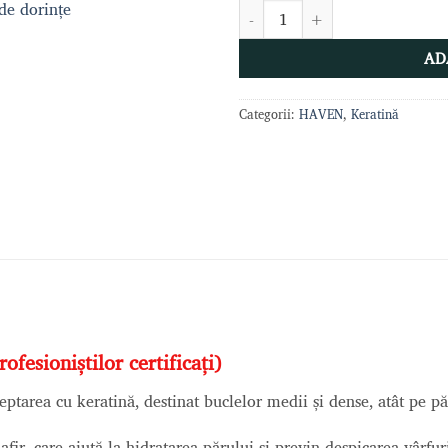
 de dorințe
Cantitate Haven - Keratina Appl
AD
Categorii:
HAVEN
,
Keratină
fesioniștilor certificați)
area cu keratină, destinat buclelor medii și dense, atât pe păr 
fir, care ajută la hidratarea părului și previn despicarea vârfuri