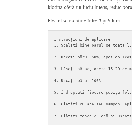
biotina oferă un luciu intens, reduc poro
Efectul se menține între 3 și 6 luni.
Instrucțiuni de aplicare

1. Spălați bine părul pe toată lu
2. Uscați părul 50%, apoi aplicaț
3. Lăsați să acționeze 15-20 de m
4. Uscați părul 100%

5. Îndreptați fiecare șuviță folo
6. Clătiți cu apă sau șampon. Apl
7. Clătiți masca cu apă și uscați