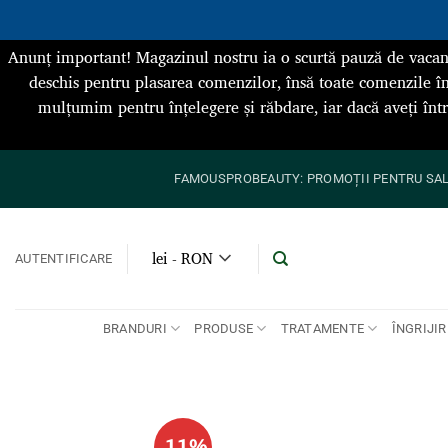
Anunț important! Magazinul nostru ia o scurtă pauză de vacan
deschis pentru plasarea comenzilor, însă toate comenzile în
mulțumim pentru înțelegere și răbdare, iar dacă aveți înt
Skip
FAMOUSPROBEAUTY: PROMOȚII PENTRU SALO
to
content
lei - RON
AUTENTIFICARE
BRANDURI
PRODUSE
TRATAMENTE
ÎNGRIJIR
-11%