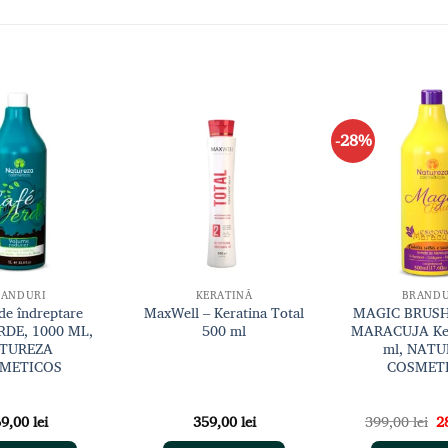
-28%
Adaugă
Adaugă
la lista
la lista
de
de
dorințe
dorințe
RANDURI
KERATINĂ
BRANDU
de îndreptare
MaxWell – Keratina Total
MAGIC BRUS
RDE, 1000 ML,
500 ml
MARACUJA Ker
TUREZA
ml, NAT
METICOS
COSMET
Pr
69,00
lei
359,00
lei
399,00
lei
2
in