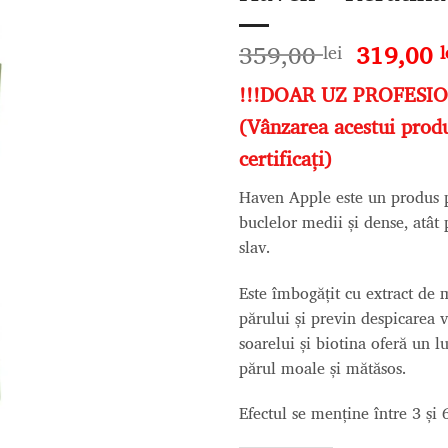
Adaugă
la lista
de
Prețul
359,00
319,00
lei
l
dorințe
inițial
!!!DOAR UZ PROFESI
a
fost:
(Vânzarea acestui produ
359,00 l
certificați)
Haven Apple este un produs p
buclelor medii și dense, atât 
slav.
Este îmbogățit cu extract de m
părului și previn despicarea vâ
soarelui și biotina oferă un lu
părul moale și mătăsos.
Efectul se menține între 3 și 6