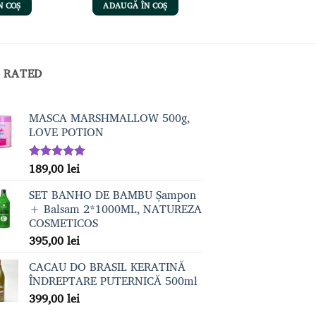
este:
N COȘ
ADAUGĂ ÎN COȘ
st:
289,00 lei.
9,00 lei.
 RATED
MASCA MARSHMALLOW 500g,
LOVE POTION
189,00
lei
Evaluat la
5.00
din 5
SET BANHO DE BAMBU Șampon
+ Balsam 2*1000ML, NATUREZA
COSMETICOS
395,00
lei
CACAU DO BRASIL KERATINĂ
ÎNDREPTARE PUTERNICĂ 500ml
399,00
lei