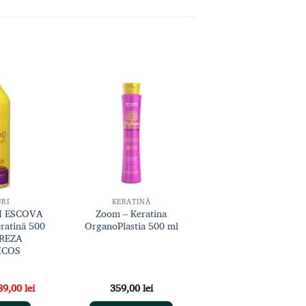
Adaugă
Adaugă
la lista
la lista
de
de
dorințe
dorințe
RI
KERATINĂ
H ESCOVA
Zoom – Keratina
atină 500
OrganoPlastia 500 ml
UREZA
ICOS
ețul
Prețul
89,00
lei
359,00
lei
ițial
curent