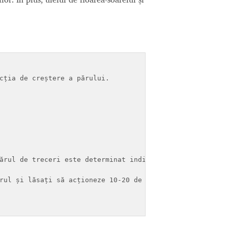
cția de creștere a părului.

ărul de treceri este determinat individual, în funcție de
rul și lăsați să acționeze 10-20 de minute.
