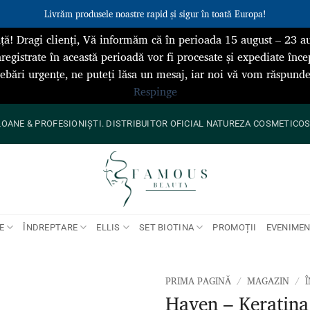
Livrăm produsele noastre rapid și sigur în toată Europa!
ță! Dragi clienți, Vă informăm că în perioada 15 august – 23 au
registrate în această perioadă vor fi procesate și expediate înce
rebări urgențe, ne puteți lăsa un mesaj, iar noi vă vom răspun
Respinge
ANE & PROFESIONIȘTI. DISTRIBUITOR OFICIAL NATUREZA COSMETICOS 
E
ÎNDREPTARE
ELLIS
SET BIOTINA
PROMOȚII
EVENIME
PRIMA PAGINĂ
/
MAGAZIN
/
Haven – Keratina