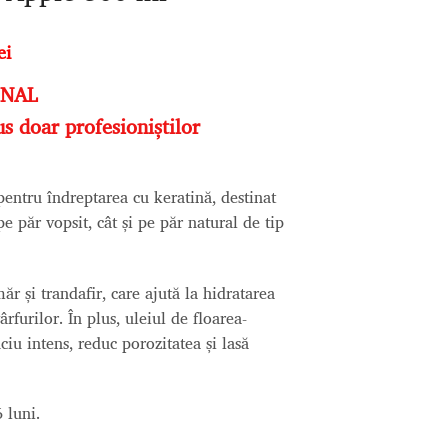
Prețul
ei
curent
ONAL
este:
319,00 lei.
s doar profesioniștilor
ei.
entru îndreptarea cu keratină, destinat
pe păr vopsit, cât și pe păr natural de tip
ăr și trandafir, care ajută la hidratarea
rfurilor. În plus, uleiul de floarea-
ciu intens, reduc porozitatea și lasă
 luni.