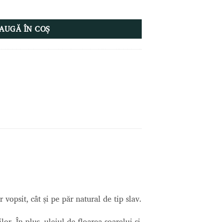
e 500 ml
AUGĂ ÎN COȘ
vopsit, cât și pe păr natural de tip slav.
lor. În plus, uleiul de floarea-soarelui și