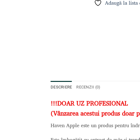
Adaugă la lista
DESCRIERE
RECENZII (0)
!!!DOAR UZ PROFESIONAL
(Vânzarea acestui produs doar pro
Haven Apple este un produs pentru îndrept
Este îmbogățit cu extract de măr și tranda