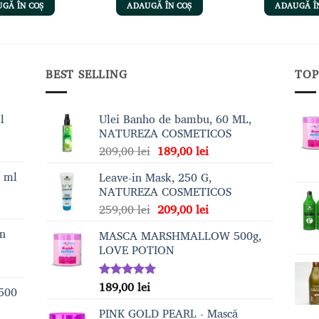
a
GĂ ÎN COȘ
ADAUGĂ ÎN COȘ
ADAUGĂ Î
fo
39
BEST SELLING
TOP
l
Ulei Banho de bambu, 60 ML,
NATUREZA COSMETICOS
Prețul
Prețul
209,00
lei
189,00
lei
inițial
curent
0 ml
Leave-in Mask, 250 G,
a
este:
NATUREZA COSMETICOS
fost:
189,00 lei.
Prețul
Prețul
259,00
lei
209,00
lei
209,00 lei.
inițial
curent
on
MASCA MARSHMALLOW 500g,
a
este:
LOVE POTION
fost:
209,00 lei.
259,00 lei.
189,00
lei
Evaluat la
 500
5.00
din 5
PINK GOLD PEARL - Mască