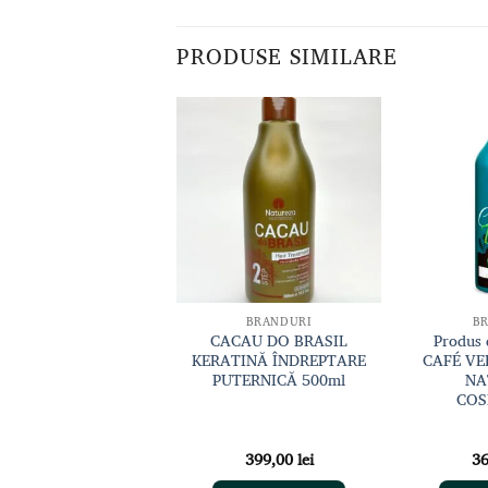
PRODUSE SIMILARE
Adaugă
Adaugă
la lista
la lista
de
de
dorințe
dorințe
KERATINĂ
BRANDURI
B
m – Keratina Coffee
CACAU DO BRASIL
Produs 
500 ml
KERATINĂ ÎNDREPTARE
CAFÉ VE
PUTERNICĂ 500ml
NA
COS
359,00
lei
399,00
lei
3