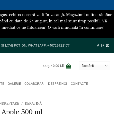
gust echipa noastră va fi în vacanță. Magazinul online rămâne
pând cu data de 24 august, în cel mai scurt timp posibil. Vă
de imediat ce ne întoarcem! O vară minunată în continuare!
ȘI LOVE POTION. WHATSAPP: +40729122177
COȘ /
0,00
LEI
NTE
GALERIE
COLABORĂRI
DESPRE NOI
CONTACTE
ÎNDREPTARE
/
KERATINĂ
 Apple 500 ml