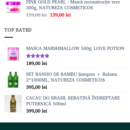
PINK GOLD PEARL - Mască reconstrucție rece
300g, NATUREZA COSMETICOS
Prețul
Prețul
159,00
lei
139,00
lei
inițial
curent
a
este:
TOP RATED
fost:
139,00 lei.
159,00 lei.
MASCA MARSHMALLOW 500g, LOVE POTION
189,00
lei
Evaluat la
5.00
din 5
SET BANHO DE BAMBU Șampon + Balsam
2*1000ML, NATUREZA COSMETICOS
395,00
lei
CACAU DO BRASIL KERATINĂ ÎNDREPTARE
PUTERNICĂ 500ml
399,00
lei