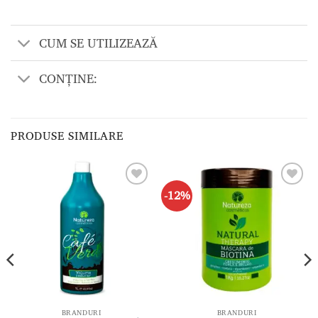
CUM SE UTILIZEAZĂ
CONȚINE:
PRODUSE SIMILARE
-12%
Adaugă
Adaugă
la lista
la lista
de
de
dorințe
dorințe
BRANDURI
BRANDURI