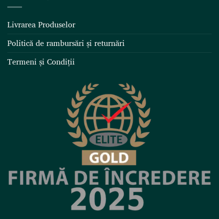
Livrarea Produselor
Politică de rambursări și returnări
Termeni și Condiții