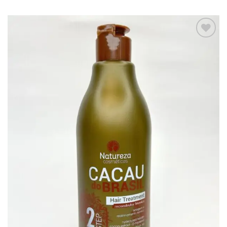
Adaugă
la lista
de
dorințe