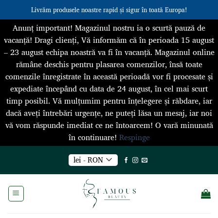
Livrăm produsele noastre rapid și sigur în toată Europa!
Anunț important! Magazinul nostru ia o scurtă pauză de
vacanță! Dragi clienți, Vă informăm că în perioada 15 august
– 23 august echipa noastră va fi în vacanță. Magazinul online
rămâne deschis pentru plasarea comenzilor, însă toate
comenzile înregistrate în această perioadă vor fi procesate și
expediate începând cu data de 24 august, în cel mai scurt
timp posibil. Vă mulțumim pentru înțelegere și răbdare, iar
dacă aveți întrebări urgențe, ne puteți lăsa un mesaj, iar noi
vă vom răspunde imediat ce ne întoarcem! O vară minunată
în continuare!
Respinge
Skip
lei - RON
to
content