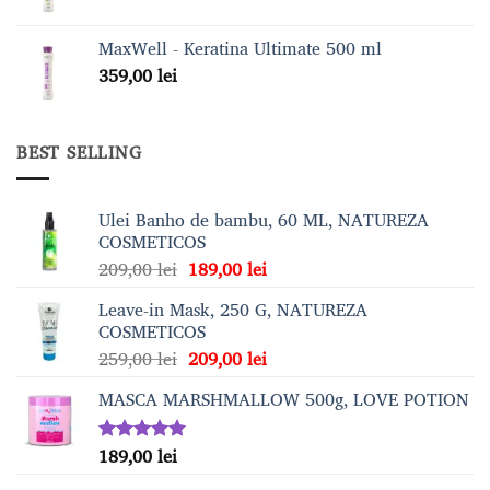
MaxWell - Keratina Ultimate 500 ml
359,00
lei
BEST SELLING
Ulei Banho de bambu, 60 ML, NATUREZA
COSMETICOS
Prețul
Prețul
209,00
lei
189,00
lei
inițial
curent
Leave-in Mask, 250 G, NATUREZA
a
este:
COSMETICOS
fost:
189,00 lei.
Prețul
Prețul
259,00
lei
209,00
lei
209,00 lei.
inițial
curent
MASCA MARSHMALLOW 500g, LOVE POTION
a
este:
fost:
209,00 lei.
259,00 lei.
189,00
lei
Evaluat la
5.00
din 5