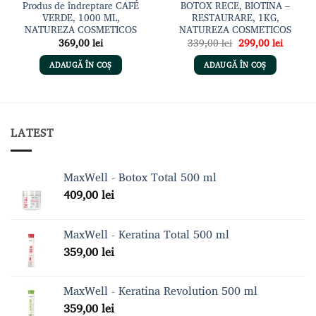
Produs de îndreptare CAFÉ
BOTOX RECE, BIOTINA –
VERDE, 1000 ML,
RESTAURARE, 1KG,
NATUREZA COSMETICOS
NATUREZA COSMETICOS
Prețul
Prețul
369,00
lei
339,00
lei
299,00
lei
t
inițial
curent
a
este:
ADAUGĂ ÎN COȘ
ADAUGĂ ÎN COȘ
 lei.
fost:
299,00 
339,00 lei.
LATEST
MaxWell - Botox Total 500 ml
409,00
lei
MaxWell - Keratina Total 500 ml
359,00
lei
MaxWell - Keratina Revolution 500 ml
359,00
lei