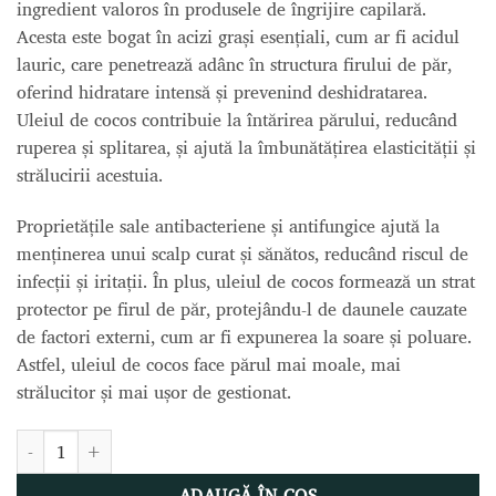
ingredient valoros în produsele de îngrijire capilară.
Acesta este bogat în acizi grași esențiali, cum ar fi acidul
lauric, care penetrează adânc în structura firului de păr,
oferind hidratare intensă și prevenind deshidratarea.
Uleiul de cocos contribuie la întărirea părului, reducând
ruperea și splitarea, și ajută la îmbunătățirea elasticității și
strălucirii acestuia.
Proprietățile sale antibacteriene și antifungice ajută la
menținerea unui scalp curat și sănătos, reducând riscul de
infecții și iritații. În plus, uleiul de cocos formează un strat
protector pe firul de păr, protejându-l de daunele cauzate
de factori externi, cum ar fi expunerea la soare și poluare.
Astfel, uleiul de cocos face părul mai moale, mai
strălucitor și mai ușor de gestionat.
Cantitate CACAU DO BRASIL KERATINĂ ÎNDREPTARE PUTERNICĂ
ADAUGĂ ÎN COȘ