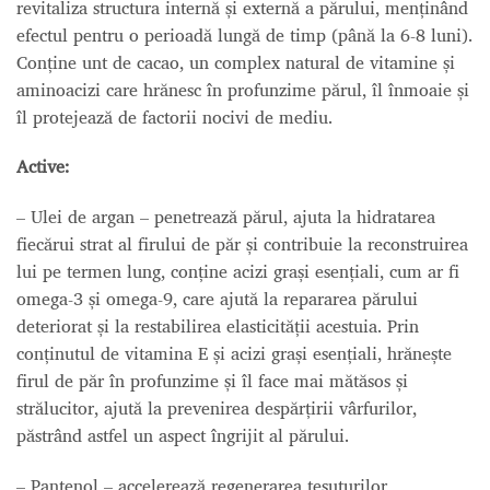
revitaliza structura internă și externă a părului, menținând
efectul pentru o perioadă lungă de timp (până la 6-8 luni).
Conține unt de cacao, un complex natural de vitamine și
aminoacizi care hrănesc în profunzime părul, îl înmoaie și
îl protejează de factorii nocivi de mediu.
Active:
– Ulei de argan – penetrează părul, ajuta la hidratarea
fiecărui strat al firului de păr și contribuie la reconstruirea
lui pe termen lung, conține acizi grași esențiali, cum ar fi
omega-3 și omega-9, care ajută la repararea părului
deteriorat și la restabilirea elasticității acestuia. Prin
conținutul de vitamina E și acizi grași esențiali, hrănește
firul de păr în profunzime și îl face mai mătăsos și
strălucitor, ajută la prevenirea despărțirii vârfurilor,
păstrând astfel un aspect îngrijit al părului.
– Pantenol – accelerează regenerarea țesuturilor,