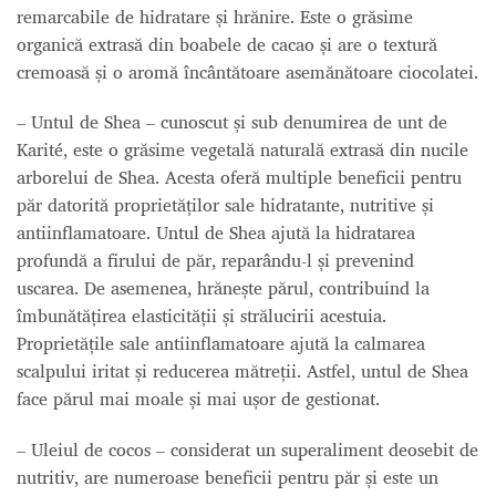
remarcabile de hidratare și hrănire. Este o grăsime
organică extrasă din boabele de cacao și are o textură
cremoasă și o aromă încântătoare asemănătoare ciocolatei.
– Untul de Shea – cunoscut și sub denumirea de unt de
Karité, este o grăsime vegetală naturală extrasă din nucile
arborelui de Shea. Acesta oferă multiple beneficii pentru
păr datorită proprietăților sale hidratante, nutritive și
antiinflamatoare. Untul de Shea ajută la hidratarea
profundă a firului de păr, reparându-l și prevenind
uscarea. De asemenea, hrănește părul, contribuind la
îmbunătățirea elasticității și strălucirii acestuia.
Proprietățile sale antiinflamatoare ajută la calmarea
scalpului iritat și reducerea mătreții. Astfel, untul de Shea
face părul mai moale și mai ușor de gestionat.
– Uleiul de cocos – considerat un superaliment deosebit de
nutritiv, are numeroase beneficii pentru păr și este un