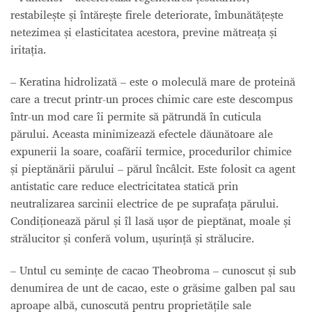
restabilește și întărește firele deteriorate, îmbunătățește
netezimea și elasticitatea acestora, previne mătreața și
iritația.
– Keratina hidrolizată – este o moleculă mare de proteină
care a trecut printr-un proces chimic care este descompus
într-un mod care îi permite să pătrundă în cuticula
părului. Aceasta minimizează efectele dăunătoare ale
expunerii la soare, coafării termice, procedurilor chimice
și pieptănării părului – părul încâlcit. Este folosit ca agent
antistatic care reduce electricitatea statică prin
neutralizarea sarcinii electrice de pe suprafața părului.
Condiționează părul și îl lasă ușor de pieptănat, moale și
strălucitor și conferă volum, ușurință și strălucire.
– Untul cu semințe de cacao Theobroma – cunoscut și sub
denumirea de unt de cacao, este o grăsime galben pal sau
aproape albă, cunoscută pentru proprietățile sale