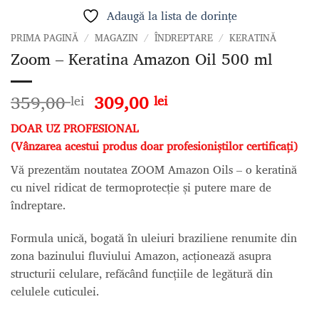
Adaugă la lista de dorințe
PRIMA PAGINĂ
/
MAGAZIN
/
ÎNDREPTARE
/
KERATINĂ
Zoom – Keratina Amazon Oil 500 ml
Prețul
Prețul
359,00
309,00
lei
lei
inițial
curent
DOAR UZ PROFESIONAL
a
este:
(Vânzarea acestui produs doar profesioniștilor certificați)
fost:
309,00 lei.
359,00 lei.
Vă prezentăm noutatea ZOOM Amazon Oils – o keratină
cu nivel ridicat de termoprotecție și putere mare de
îndreptare.
Formula unică, bogată în uleiuri braziliene renumite din
zona bazinului fluviului Amazon, acționează asupra
structurii celulare, refăcând funcțiile de legătură din
celulele cuticulei.