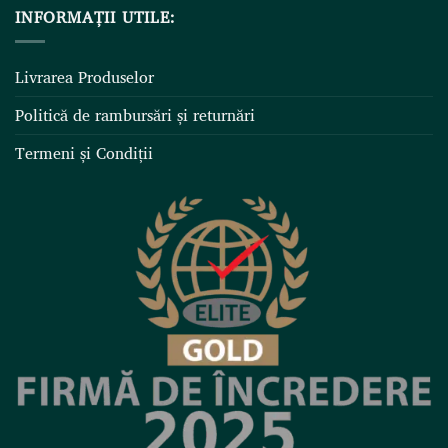
INFORMAȚII UTILE:
Livrarea Produselor
Politică de rambursări și returnări
Termeni și Condiții