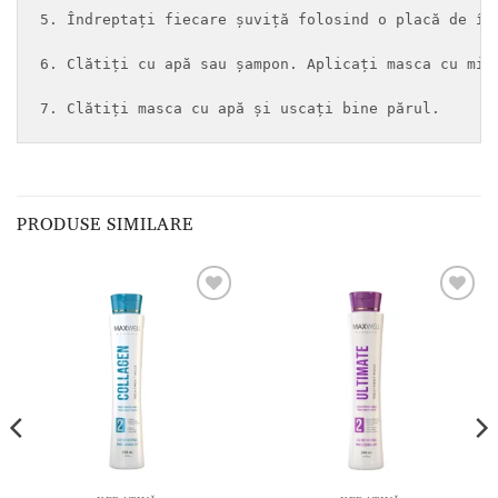
5. Îndreptați fiecare șuviță folosind o placă de în
6. Clătiți cu apă sau șampon. Aplicați masca cu miș
7. Clătiți masca cu apă și uscați bine părul.
PRODUSE SIMILARE
Adaugă
Adaugă
la lista
la lista
de
de
dorințe
dorințe