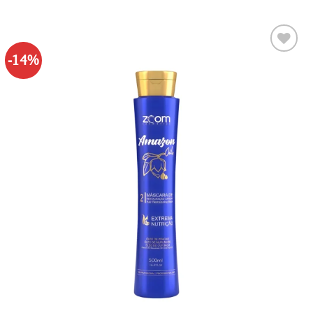
-14%
Adaugă
la lista
de
dorințe