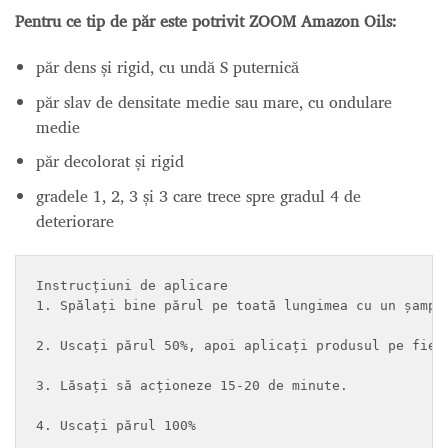
Pentru ce tip de păr este potrivit ZOOM Amazon Oils:
păr dens și rigid, cu undă S puternică
păr slav de densitate medie sau mare, cu ondulare
medie
păr decolorat și rigid
gradele 1, 2, 3 și 3 care trece spre gradul 4 de
deteriorare
Instrucțiuni de aplicare

1. Spălați bine părul pe toată lungimea cu un șampo
2. Uscați părul 50%, apoi aplicați produsul pe fieca
3. Lăsați să acționeze 15-20 de minute.

4. Uscați părul 100%
