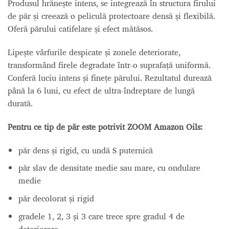
Produsul hrănește intens, se integrează în structura firului
de păr și creează o peliculă protectoare densă și flexibilă.
Oferă părului catifelare și efect mătăsos.
Lipește vârfurile despicate și zonele deteriorate,
transformând firele degradate într-o suprafață uniformă.
Conferă luciu intens și finețe părului. Rezultatul durează
până la 6 luni, cu efect de ultra-îndreptare de lungă
durată.
Pentru ce tip de păr este potrivit ZOOM Amazon Oils:
păr dens și rigid, cu undă S puternică
păr slav de densitate medie sau mare, cu ondulare
medie
păr decolorat și rigid
gradele 1, 2, 3 și 3 care trece spre gradul 4 de
deteriorare