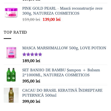
5.00
din 5
PINK GOLD PEARL - Mască reconstrucție rece
300g, NATUREZA COSMETICOS
Prețul
Prețul
159,00
lei
139,00
lei
inițial
curent
a
este:
TOP RATED
fost:
139,00 lei.
159,00 lei.
MASCA MARSHMALLOW 500g, LOVE POTION
189,00
lei
Evaluat la
5.00
din 5
SET BANHO DE BAMBU Șampon + Balsam
2*1000ML, NATUREZA COSMETICOS
395,00
lei
CACAU DO BRASIL KERATINĂ ÎNDREPTARE
PUTERNICĂ 500ml
399,00
lei