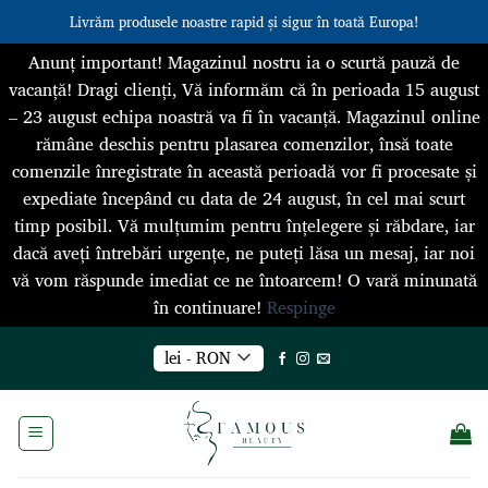
Livrăm produsele noastre rapid și sigur în toată Europa!
Anunț important! Magazinul nostru ia o scurtă pauză de
vacanță! Dragi clienți, Vă informăm că în perioada 15 august
– 23 august echipa noastră va fi în vacanță. Magazinul online
rămâne deschis pentru plasarea comenzilor, însă toate
comenzile înregistrate în această perioadă vor fi procesate și
expediate începând cu data de 24 august, în cel mai scurt
timp posibil. Vă mulțumim pentru înțelegere și răbdare, iar
dacă aveți întrebări urgențe, ne puteți lăsa un mesaj, iar noi
vă vom răspunde imediat ce ne întoarcem! O vară minunată
în continuare!
Respinge
Skip
lei - RON
to
content