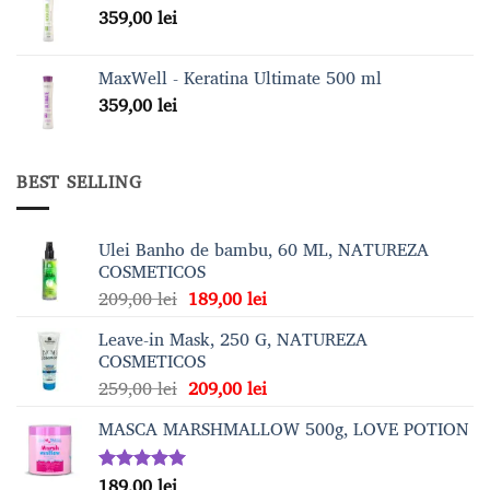
359,00
lei
MaxWell - Keratina Ultimate 500 ml
359,00
lei
BEST SELLING
Ulei Banho de bambu, 60 ML, NATUREZA
COSMETICOS
Prețul
Prețul
209,00
lei
189,00
lei
inițial
curent
Leave-in Mask, 250 G, NATUREZA
a
este:
COSMETICOS
fost:
189,00 lei.
Prețul
Prețul
259,00
lei
209,00
lei
209,00 lei.
inițial
curent
MASCA MARSHMALLOW 500g, LOVE POTION
a
este:
fost:
209,00 lei.
259,00 lei.
189,00
lei
Evaluat la