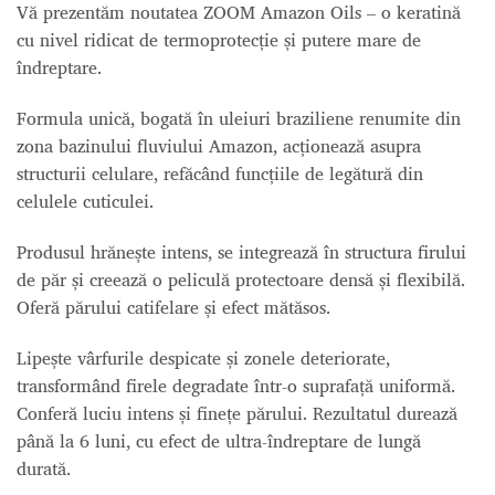
Vă prezentăm noutatea ZOOM Amazon Oils – o keratină
cu nivel ridicat de termoprotecție și putere mare de
îndreptare.
Formula unică, bogată în uleiuri braziliene renumite din
zona bazinului fluviului Amazon, acționează asupra
structurii celulare, refăcând funcțiile de legătură din
celulele cuticulei.
Produsul hrănește intens, se integrează în structura firului
de păr și creează o peliculă protectoare densă și flexibilă.
Oferă părului catifelare și efect mătăsos.
Lipește vârfurile despicate și zonele deteriorate,
transformând firele degradate într-o suprafață uniformă.
Conferă luciu intens și finețe părului. Rezultatul durează
până la 6 luni, cu efect de ultra-îndreptare de lungă
durată.