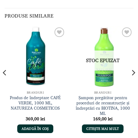
PRODUSE SIMILARE
Adaugă
Adaugă
la lista
la lista
de
de
dorințe
dorințe
STOC EPUIZAT
BRANDURI
BRANDURI
Produs de îndreptare CAFÉ
Șampon pregătitor pentru
VERDE, 1000 ML,
proceduri de reconstrucție și
NATUREZA COSMETICOS
îndreptări cu BIOTINA, 1000
ML
369,00
lei
169,00
lei
t
ADAUGĂ ÎN COȘ
CITEȘTE MAI MULT
 lei.