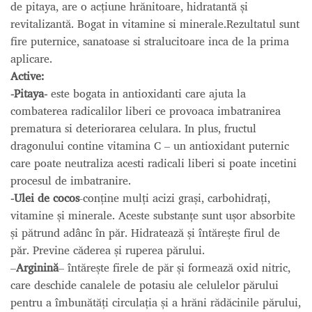
de pitaya, are o acțiune hrănitoare, hidratantă și
revitalizantă. Bogat in vitamine si minerale.Rezultatul sunt
fire puternice, sanatoase si stralucitoare inca de la prima
aplicare.
Active:
-Pitaya-
este bogata in antioxidanti care ajuta la
combaterea radicalilor liberi ce provoaca imbatranirea
prematura si deteriorarea celulara. In plus, fructul
dragonului contine vitamina C – un antioxidant puternic
care poate neutraliza acesti radicali liberi si poate incetini
procesul de imbatranire.
-Ulei de cocos
-conține mulți acizi grași, carbohidrați,
vitamine și minerale. Aceste substanțe sunt ușor absorbite
și pătrund adânc în păr. Hidratează și întărește firul de
păr. Previne căderea și ruperea părului.
–
Arginină
– întărește firele de păr și formează oxid nitric,
care deschide canalele de potasiu ale celulelor părului
pentru a îmbunătăți circulația și a hrăni rădăcinile părului,