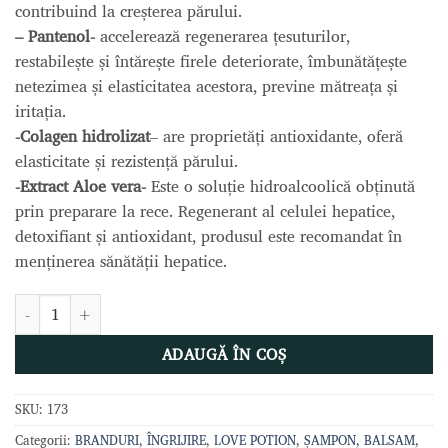
contribuind la creșterea părului.
– Pantenol-
accelerează regenerarea țesuturilor,
restabilește și întărește firele deteriorate, îmbunătățește
netezimea și elasticitatea acestora, previne mătreața și
iritația.
-Colagen hidrolizat
– are proprietăți antioxidante, oferă
elasticitate și rezistență părului.
-Extract Aloe vera-
Este o soluție hidroalcoolică obținută
prin preparare la rece. Regenerant al celulei hepatice,
detoxifiant și antioxidant, produsul este recomandat în
menținerea sănătății hepatice.
Cantitate SET PITAYA Șampon + Balsam 2*1000ml, LOVE POTION
ADAUGĂ ÎN COȘ
SKU:
173
Categorii:
BRANDURI
,
ÎNGRIJIRE
,
LOVE POTION
,
ȘAMPON, BALSAM
,