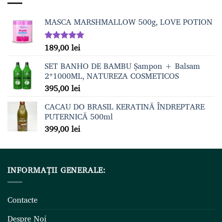
159,00 lei.
MASCA MARSHMALLOW 500g, LOVE POTION
189,00
lei
Evaluat la
5.00
din 5
SET BANHO DE BAMBU Șampon + Balsam
2*1000ML, NATUREZA COSMETICOS
395,00
lei
CACAU DO BRASIL KERATINĂ ÎNDREPTARE
PUTERNICĂ 500ml
399,00
lei
INFORMAȚII GENERALE:
Contacte
Despre Noi