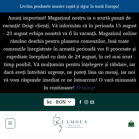
Livrăm produsele noastre rapid și sigur în toată Europa!
Anunț important! Magazinul nostru ia o scurtă pauză de
vacanță! Dragi clienți, Vă informăm că în perioada 15 august
– 23 august echipa noastră va fi în vacanță. Magazinul online
rămâne deschis pentru plasarea comenzilor, însă toate
comenzile înregistrate în această perioadă vor fi procesate și
expediate începând cu data de 24 august, în cel mai scurt
timp posibil. Vă mulțumim pentru înțelegere și răbdare, iar
dacă aveți întrebări urgențe, ne puteți lăsa un mesaj, iar noi
vă vom răspunde imediat ce ne întoarcem! O vară minunată
în continuare!
Respinge
Skip
lei - RON
to
content