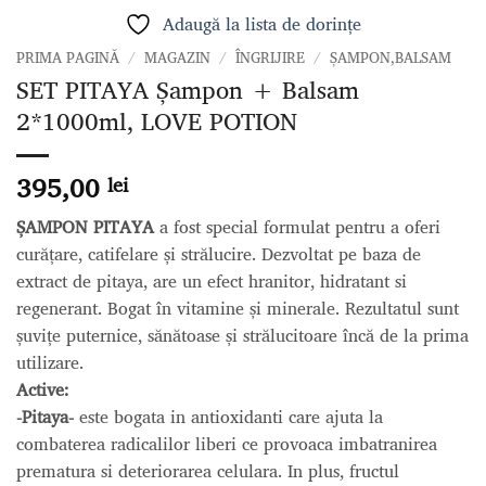
Adaugă la lista de dorințe
PRIMA PAGINĂ
/
MAGAZIN
/
ÎNGRIJIRE
/
ȘAMPON,BALSAM
SET PITAYA Șampon + Balsam
2*1000ml, LOVE POTION
395,00
lei
ȘAMPON PITAYA
a fost special formulat pentru a oferi
curățare, catifelare și strălucire. Dezvoltat pe baza de
extract de pitaya, are un efect hranitor, hidratant si
regenerant. Bogat în vitamine și minerale. Rezultatul sunt
șuvițe puternice, sănătoase și strălucitoare încă de la prima
utilizare.
Active:
-Pitaya-
este bogata in antioxidanti care ajuta la
combaterea radicalilor liberi ce provoaca imbatranirea
prematura si deteriorarea celulara. In plus, fructul