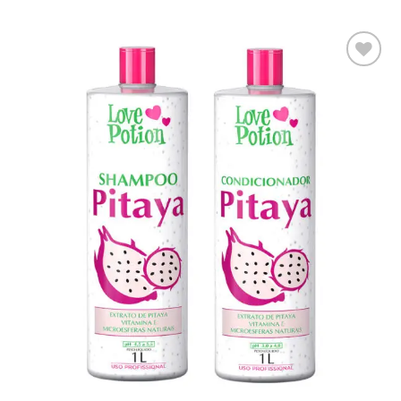
Adaugă
la lista
de
dorințe