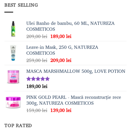
BEST SELLING
Ulei Banho de bambu, 60 ML, NATUREZA
COSMETICOS
Prețul
Prețul
209,00
lei
189,00
lei
inițial
curent
Leave-in Mask, 250 G, NATUREZA
a
este:
COSMETICOS
fost:
189,00 lei.
Prețul
Prețul
259,00
lei
209,00
lei
209,00 lei.
inițial
curent
MASCA MARSHMALLOW 500g, LOVE POTION
a
este:
fost:
209,00 lei.
259,00 lei.
189,00
lei
Evaluat la
5.00
din 5
PINK GOLD PEARL - Mască reconstrucție rece
300g, NATUREZA COSMETICOS
Prețul
Prețul
159,00
lei
139,00
lei
inițial
curent
a
este:
TOP RATED
fost:
139,00 lei.