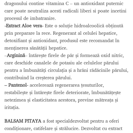
dragonului contine vitamina C – un antioxidant puternic
care poate neutraliza acesti radicali liberi si poate incetini
procesul de imbatranire.
-Extract Aloe vera-
Este o soluție hidroalcoolică obținută
prin preparare la rece. Regenerant al celulei hepatice,
detoxifiant și antioxidant, produsul este recomandat în
menținerea sănătății hepatice.
–
Arginină
– întărește firele de păr și formează oxid nitric,
care deschide canalele de potasiu ale celulelor părului
pentru a îmbunătăți circulația și a hrăni rădăcinile părului,
contribuind la creșterea părului.
– Pantenol-
accelerează regenerarea țesuturilor,
restabilește și întărește firele deteriorate, îmbunătățește
netezimea și elasticitatea acestora, previne mătreața și
iritația.
BALSAM PITAYA
a fost specialdezvoltat pentru a oferi
condiționare, catifelare și strălucire. Dezvoltat cu extract